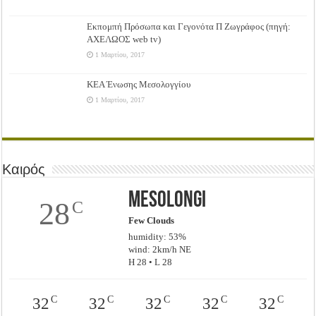
Εκπομπή Πρόσωπα και Γεγονότα Π Ζωγράφος (πηγή:
ΑΧΕΛΩΟΣ web tv)
1 Μαρτίου, 2017
ΚΕΑ Ένωσης Μεσολογγίου
1 Μαρτίου, 2017
Καιρός
Mesolongi
28
C
Few Clouds
humidity: 53%
wind: 2km/h NE
H 28 • L 28
C
C
C
C
C
32
32
32
32
32