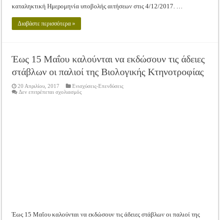
καταληκτική Ημερομηνία υποβολής αιτήσεων στις 4/12/2017. …
Διαβάστε περισσότερα »
Έως 15 Μαΐου καλούνται να εκδώσουν τις άδειες
στάβλων οι παλιοί της Βιολογικής Κτηνοτροφίας
20 Απριλίου, 2017
Ενισχύσεις-Επενδύσεις
στο
Δεν επιτρέπεται σχολιασμός
Έως
15
Μαΐου
καλούνται
να
εκδώσουν
τις
άδειες
στάβλων
οι
παλιοί
της
Βιολογικής
Κτηνοτροφίας
Έως 15 Μαΐου καλούνται να εκδώσουν τις άδειες στάβλων οι παλιοί της