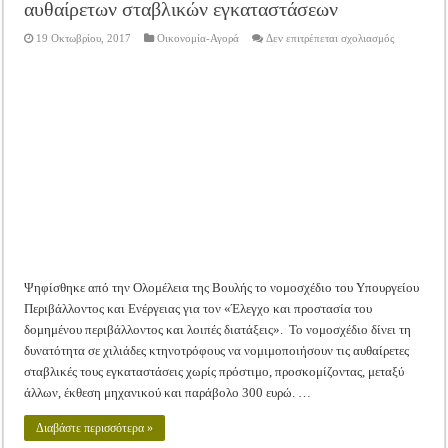
αυθαίρετων σταβλικών εγκαταστάσεων
στο
19 Οκτωβρίου, 2017
Οικονομία-Αγορά
Δεν επιτρέπεται σχολιασμός
Ψηφίσθηκε
το
νομοσχέδιο
για
την
νομιμοποίη
αυθαίρετων
σταβλικών
εγκαταστάσ
Ψηφίσθηκε από την Ολομέλεια της Βουλής το νομοσχέδιο του Υπουργείου
Περιβάλλοντος και Ενέργειας για τον «Έλεγχο και προστασία του
δομημένου περιβάλλοντος και λοιπές διατάξεις». Το νομοσχέδιο δίνει τη
δυνατότητα σε χιλιάδες κτηνοτρόφους να νομιμοποιήσουν τις αυθαίρετες
σταβλικές τους εγκαταστάσεις χωρίς πρόστιμο, προσκομίζοντας, μεταξύ
άλλων, έκθεση μηχανικού και παράβολο 300 ευρώ. …
Διαβάστε περισσότερα »