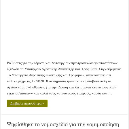
μοντέλο
Tακτική Γενική Συνέλευση του Αγροτικού Συνεταιρισμού Μεσολογγίου-Ναυπακτ
αδειοδότησης
των
Η περίοδος συγκομιδής της Ελιάς ξεκίνησε…με Μεγάλες Προσφορές!!
κτηνοτροφικών
εγκαταστάσεων
Οι Φθινοπωρινές σπορές ξεκίνησαν!
Ημερίδα: Τρέφοντας Βιώσιμα το Μέλλον: Η Δύναμη των Εντόμων
Ρυθμίσεις για την ίδρυση και λειτουργία κτηνοτροφικών εγκαταστάσεων
εξέδωσε το Υπουργείο Αγροτικής Ανάπτυξης και Τροφίμων. Συγκεκριμένα:
Το Υπουργείο Αγροτικής Ανάπτυξης και Τροφίμων, ανακοινώνει ότι
τέθηκε μέχρι τις 17/9/2018 σε δημόσια ηλεκτρονική διαβούλευση το
σχέδιο νόμου «Ρυθμίσεις για την ίδρυση και λειτουργία κτηνοτροφικών
εγκαταστάσεων» και καλεί τους κοινωνικούς εταίρους, καθώς και …
Διαβάστε περισσότερα »
Ψηφίσθηκε το νομοσχέδιο για την νομιμοποίηση