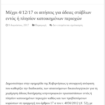
Μέχρι 4/12/17 οι αιτήσεις για άδειες στάβλων
εντός ή πλησίον κατοικημένων περιοχών
στο
9 Αυγούστου, 2017
Παραγωγή
Δεν επιτρέπεται σχολιασμός
Μέχρι
4/12/17
οι
αιτήσεις
για
άδειες
στάβλων
εντός
ή
πλησίον
κατοικημένων
περιοχών
Δημοσιεύτηκε στην εφημερίδα της Κυβερνήσεως η υπουργική απόφαση
που καθορίζει την διαδικασία, των απαιτούμενων δικαιολογητικών για τη
χορήγηση άδειας διατήρησης κτηνοτροφικών εγκαταστάσεων εντός ή
πλησίον κατοικημένων περιοχών καθώς και των προβλεπόμενων
κυρώσεων σε εφαρμογή του άρθρου 17 α του ν. 4056/2012 (Α΄ 52), με