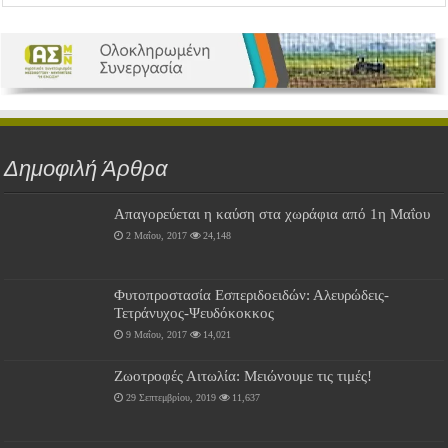
Δημοφιλή Άρθρα
Απαγορεύεται η καύση στα χωράφια από 1η Μαΐου
2 Μαΐου, 2017
24,148
Φυτοπροστασία Εσπεριδοειδών: Αλευρώδεις-
Τετράνυχος-Ψευδόκοκκος
9 Μαΐου, 2017
14,021
Ζωοτροφές Αιτωλία: Μειώνουμε τις τιμές!
29 Σεπτεμβρίου, 2019
11,637