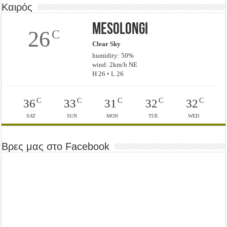
Καιρός
Mesolongi
26
C
Clear Sky
humidity: 50%
wind: 2km/h NE
H 26 • L 26
C
C
C
C
C
36
33
31
32
32
SAT
SUN
MON
TUE
WED
Βρες μας στο Facebook