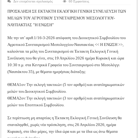
στο
Δεν επιτρέπεται σχολιασμός
60 Εμφανίσεις
Tακτική Γενική Συνέλευση του Αγροτικού Συνεταιρισμού Μεσολογγίου-Ναυπακτ
ΕΝΩΣΗ
ΜΕΣΟΛΟΓΓΙΟΥ:
ΠΡΟΣΚΛΗΣΗ ΣΕ EKTAKTH ΕΚΛΟΓΙΚΗ ΓΕΝΙΚΗ ΣΥΝΕΛΕΥΣΗ ΤΩΝ
Η περίοδος συγκομιδής της Ελιάς ξεκίνησε…με Μεγάλες Προσφορές!!
ΕΚΛΟΓΙΚΗ
ΓΕΝΙΚΗ
ΜΕΛΩΝ ΤΟΥ ΑΓΡΟΤΙΚΟΥ ΣΥΝΕΤΑΙΡΙΣΜΟΥ ΜΕΣΟΛΟΓΓΙΟΥ-
ΣΥΝΕΛΕΥΣΗ
Οι Φθινοπωρινές σπορές ξεκίνησαν!
ΝΑΥΠΑΚΤΙΑΣ ”Η ΕΝΩΣΗ”
Ημερίδα: Τρέφοντας Βιώσιμα το Μέλλον: Η Δύναμη των Εντόμων
Με την υπ’ αριθ.1/16-3-2026 απόφαση του Διοικητικού Συμβουλίου του
Αγροτικού Συνεταιρισμού Μεσολογγίου-Ναυπακτίας << Η ΕΝΩΣΗ >>,
καλούνται τα μέλη του Συνεταιρισμού σε Έκτακτη Εκλογική Γενική
Συνέλευση που θα γίνει, στις 19 Απριλίου 2026 ημέρα Κυριακή και ώρα
10:30 π.μ. στα Κεντρικά Γραφεία του Συνεταιρισμού στο Μεσολόγγι
(Ναυπάκτου 35), με θέματα ημερήσιας διάταξης:
ΘΕΜΑ1ον:Την εκλογή τακτικών (5 τον αριθμό) και αναπληρωματικών
μελών του Διοικητικού Συμβουλίου.
ΘΕΜΑ2ον:Την εκλογή τακτικών (3 τον αριθμό) και αναπληρωματικών
μελών του Εποπτικού Συμβουλίου.
Σε περίπτωση μη απαρτίας η Έκτακτη Εκλογική Γενική Συνέλευση θα
επαναληφθεί, χωρίς νέα πρόσκληση, στις 26 Απριλίου 2026, ημέρα
Κυριακή, στο ίδιο μέρος, την ίδια ώρα και με τα ίδια ως άνω θέματα