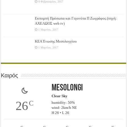
4 Φεβρουαρίου, 2017
Εκπομπή Πρόσωπα και Γεγονότα Π Ζωγράφος (πηγή:
ΑΧΕΛΩΟΣ web tv)
1 Μαρτίου, 2017
ΚΕΑ Ένωσης Μεσολογγίου
1 Μαρτίου, 2017
Καιρός
Mesolongi
Clear Sky
26
C
humidity: 50%
wind: 2km/h NE
H 26 • L 26