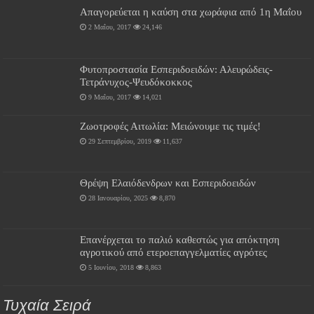
Απαγορεύεται η καύση στα χωράφια από 1η Μαΐου
2 Μαΐου, 2017
24,146
Φυτοπροστασία Εσπεριδοειδών: Αλευρώδεις-
Τετράνυχος-Ψευδόκοκκος
9 Μαΐου, 2017
14,021
Ζωοτροφές Αιτωλία: Μειώνουμε τις τιμές!
29 Σεπτεμβρίου, 2019
11,637
Θρέψη Ελαιόδενδρων και Εσπεριδοειδών
28 Ιανουαρίου, 2025
8,870
Επανέρχεται το παλιό καθεστώς για απόκτηση
αγροτικού από ετεροεπαγγελματίες αγρότες
5 Ιουνίου, 2018
8,863
Τυχαία Σειρά