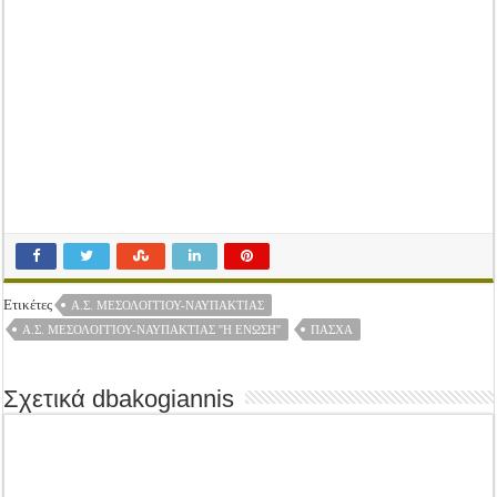
Tακτική Γενική Συνέλευση του Αγροτικού Συνεταιρισμού Μεσολογγίου-Ναυπακτ
Η περίοδος συγκομιδής της Ελιάς ξεκίνησε…με Μεγάλες Προσφορές!!
Οι Φθινοπωρινές σπορές ξεκίνησαν!
Ημερίδα: Τρέφοντας Βιώσιμα το Μέλλον: Η Δύναμη των Εντόμων
Ετικέτες
Α.Σ. ΜΕΣΟΛΟΓΓΙΟΥ-ΝΑΥΠΑΚΤΙΑΣ
Α.Σ. ΜΕΣΟΛΟΓΓΊΟΥ-ΝΑΥΠΑΚΤΊΑΣ ''Η ΈΝΩΣΗ''
ΠΑΣΧΑ
Σχετικά dbakogiannis