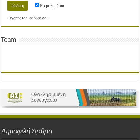
Να με θυμάσαι
Ξέχασες τοn κωδικό σου;
Team
Δημοφιλή Άρθρα