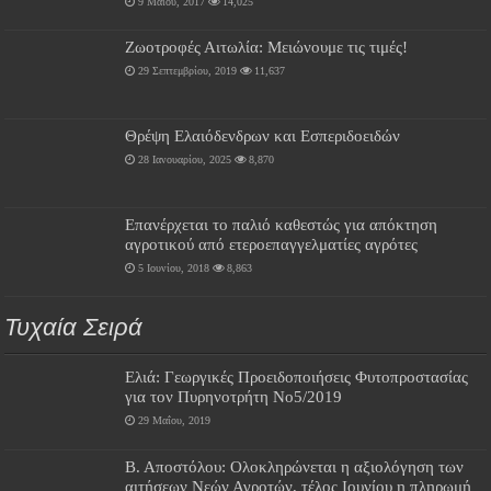
9 Μαΐου, 2017
14,025
Ζωοτροφές Αιτωλία: Μειώνουμε τις τιμές!
29 Σεπτεμβρίου, 2019
11,637
Θρέψη Ελαιόδενδρων και Εσπεριδοειδών
28 Ιανουαρίου, 2025
8,870
Επανέρχεται το παλιό καθεστώς για απόκτηση
αγροτικού από ετεροεπαγγελματίες αγρότες
5 Ιουνίου, 2018
8,863
Τυχαία Σειρά
Ελιά: Γεωργικές Προειδοποιήσεις Φυτοπροστασίας
για τον Πυρηνοτρήτη Νο5/2019
29 Μαΐου, 2019
Β. Αποστόλου: Ολοκληρώνεται η αξιολόγηση των
αιτήσεων Νεών Αγροτών, τέλος Ιουνίου η πληρωμή