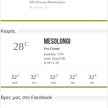
ΚΕΑ Ένωσης Μεσολογγίου
1 Μαρτίου, 2017
Καιρός
Mesolongi
28
C
Few Clouds
humidity: 53%
wind: 2km/h NE
H 28 • L 28
C
C
C
C
C
32
32
32
32
32
MON
TUE
WED
THU
FRI
Βρες μας στο Facebook