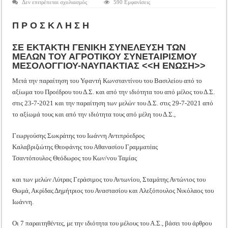
στο
Δεν επιτρέπεται σχολιασμός
590 Εμφανίσεις
Tακτική Γενική Συνέλευση του Αγροτικού Συνεταιρισμού Μεσολογγίου-Ναυπακτ
Έκτακτη
Γενική
Η περίοδος συγκομιδής της Ελιάς ξεκίνησε…με Μεγάλες Προσφορές!!
Συνέλευση
Π Ρ Ο Σ Κ Λ Η Σ Η
Μελών
Α.Σ.
Οι Φθινοπωρινές σπορές ξεκίνησαν!
Μεσολογγίου-
Ναυπακτίας
ΣΕ EKTAKTH ΓΕΝΙΚΗ ΣΥΝΕΛΕΥΣΗ ΤΩΝ
»Η
Ημερίδα: Τρέφοντας Βιώσιμα το Μέλλον: Η Δύναμη των Εντόμων
ΜΕΛΩΝ ΤΟΥ ΑΓΡΟΤΙΚΟΥ ΣΥΝΕΤΑΙΡΙΣΜΟΥ
Ένωση»
ΜΕΣΟΛΟΓΓΙΟΥ-ΝΑΥΠΑΚΤΙΑΣ <<Η ΕΝΩΣΗ>>
Μετά την παραίτηση του Υφαντή Κωνσταντίνου του Βασιλείου από το
αξίωμα του Προέδρου του Δ.Σ. και από την ιδιότητα του από μέλος του Δ.Σ.
στις 23-7-2021 και την παραίτηση των μελών του Δ.Σ. στις 29-7-2021 από
το αξίωμά τους και από την ιδιότητα τους από μέλη του Δ.Σ.,
Γεωργούσης Σωκράτης του Ιωάννη Αντιπρόεδρος
Καλαβριζιώτης Θεοφάνης του Αθανασίου Γραμματέας
Τσαντόπουλος Θεόδωρος του Κων/νου Ταμίας
και των μελών Λύτρας Γεράσιμος του Αντωνίου, Σταμάτης Αντώνιος του
Θωμά, Ακρίδας Δημήτριος του Αναστασίου και Αλεξόπουλος Νικόλαος του
Ιωάννη.
Οι 7 παραιτηθέντες, με την ιδιότητα του μέλους του Α.Σ., βάσει του άρθρου