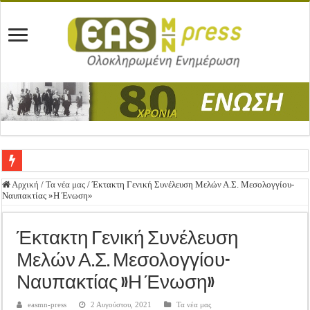
Ένωση Μεσολογγίου: Συγχαρητήρια Επιστολή προς Δήμο Μεσολογγίου
Αρχική
/
Τα νέα μας
/
Έκτακτη Γενική Συνέλευση Μελών Α.Σ. Μεσολογγίου-
Ναυπακτίας »Η Ένωση»
Καλή Ανάσταση & Καλό Πάσχα!
ΕΝΩΣΗ ΜΕΣΟΛΟΓΓΙΟΥ: ΕΚΛΟΓΙΚΗ ΓΕΝΙΚΗ ΣΥΝΕΛΕΥΣΗ
Έκτακτη Γενική Συνέλευση
Δημοσιεύτηκε η Προδημοσίευση της Πρόσκλησης Σχεδίων Βελτίωσης
Μελών Α.Σ. Μεσολογγίου-
Ανακοίνωση: Επιστροφή ΦΠΑ
Ναυπακτίας »Η Ένωση»
Καλά Χριστούγεννα! Καλή Χρονιά!
easmn-press
2 Αυγούστου, 2021
Τα νέα μας