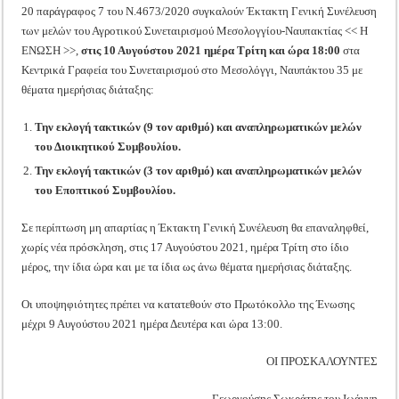
20 παράγραφος 7 του Ν.4673/2020 συγκαλούν Έκτακτη Γενική Συνέλευση
των μελών του Αγροτικού Συνεταιρισμού Μεσολογγίου-Ναυπακτίας << Η
ΕΝΩΣΗ >>,
στις 10 Αυγούστου 2021 ημέρα Τρίτη και ώρα 18:00
στα
Κεντρικά Γραφεία του Συνεταιρισμού στο Μεσολόγγι, Ναυπάκτου 35 με
θέματα ημερήσιας διάταξης:
Την εκλογή τακτικών (9 τον αριθμό) και αναπληρωματικών μελών
του Διοικητικού Συμβουλίου.
Την εκλογή τακτικών (3 τον αριθμό) και αναπληρωματικών μελών
του Εποπτικού Συμβουλίου.
Σε περίπτωση μη απαρτίας η Έκτακτη Γενική Συνέλευση θα επαναληφθεί,
χωρίς νέα πρόσκληση, στις 17 Αυγούστου 2021, ημέρα Τρίτη στο ίδιο
μέρος, την ίδια ώρα και με τα ίδια ως άνω θέματα ημερήσιας διάταξης.
Οι υποψηφιότητες πρέπει να κατατεθούν στο Πρωτόκολλο της Ένωσης
μέχρι 9 Αυγούστου 2021 ημέρα Δευτέρα και ώρα 13:00.
ΟΙ ΠΡΟΣΚΑΛΟΥΝΤΕΣ
Γεωργούσης Σωκράτης του Ιωάννη