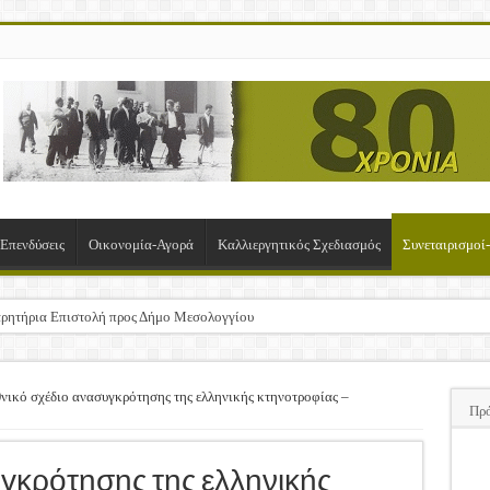
-Επενδύσεις
Οικονομία-Αγορά
Καλλιεργητικός Σχεδιασμός
Συνεταιρισμο
ρητήρια Επιστολή προς Δήμο Μεσολογγίου
σχα!
ΚΛΟΓΙΚΗ ΓΕΝΙΚΗ ΣΥΝΕΛΕΥΣΗ
νικό σχέδιο ανασυγκρότησης της ελληνικής κτηνοτροφίας –
Πρ
υση της Πρόσκλησης Σχεδίων Βελτίωσης
ΠΑ
γκρότησης της ελληνικής