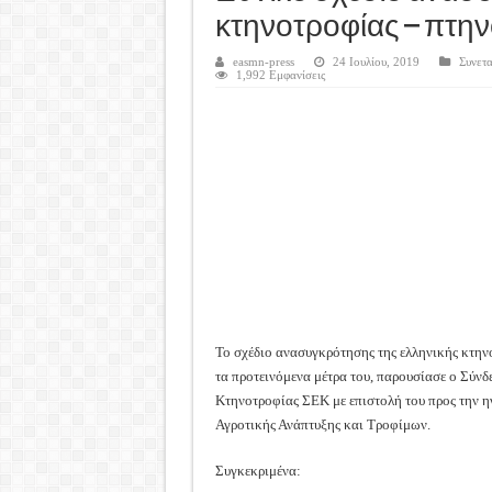
Καλά Χριστούγεννα! Καλή Χ
κτηνοτροφίας – πτη
Tακτική Γενική Συνέλευση 
easmn-press
24 Ιουλίου, 2019
Συνετ
Η περίοδος συγκομιδής της
1,992 Εμφανίσεις
Οι Φθινοπωρινές σπορές ξεκ
Ημερίδα: Τρέφοντας Βιώσιμ
Το σχέδιο ανασυγκρότησης της ελληνικής κτην
τα προτεινόμενα μέτρα του, παρουσίασε ο Σύν
Κτηνοτροφίας ΣΕΚ με επιστολή του προς την η
Αγροτικής Ανάπτυξης και Τροφίμων.
Συγκεκριμένα: