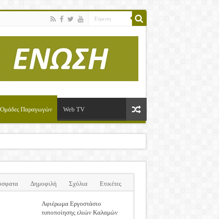
ί-Ομάδες Παραγωγών
Web TV
όσφατα
Δημοφιλή
Σχόλια
Ετικέτες
Αφιέρωμα Εργοστάσιο
τυποποίησης ελιών Καλαμών