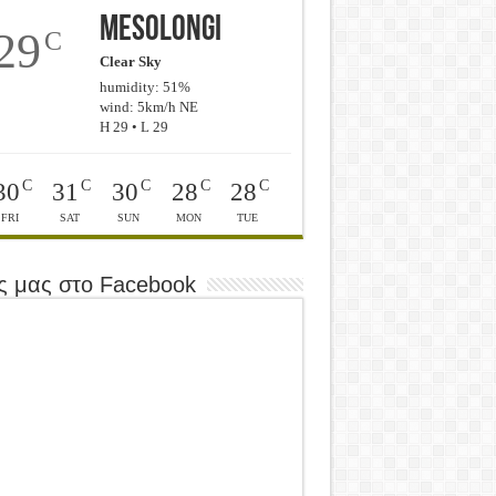
Mesolongi
29
C
Clear Sky
humidity: 51%
wind: 5km/h NE
H 29 • L 29
C
C
C
C
C
30
31
30
28
28
FRI
SAT
SUN
MON
TUE
ς μας στο Facebook