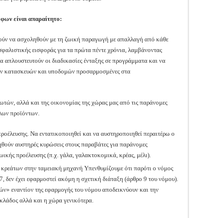
όφων είναι απαραίτητο:
μούν να ασχοληθούν με τη ζωική παραγωγή με απαλλαγή από κάθε
αλιστικής εισφοράς για τα πρώτα πέντε χρόνια, λαμβάνοντας
Να απλουστευτούν οι διαδικασίες ένταξης σε προγράμματα και να
κών κατασκευών και υποδομών προσαρμοσμένες στα
τών, αλλά και της οικονομίας της χώρας μας από τις παράνομες
λων προϊόντων.
οέλευσης. Να εντατικοποιηθεί και να αυστηροποιηθεί περαιτέρω ο
ληθούν αυστηρές κυρώσεις στους παραβάτες για παράνομες
κής προέλευσης (π.χ. γάλα, γαλακτοκομικά, κρέας, μέλι).
κρεάτων στην ταμειακή μηχανή Υπενθυμίζουμε ότι παρότι ο νόμος
 δεν έχει εφαρμοστεί ακόμη η σχετική διάταξη (άρθρο 9 του νόμου).
ών» εναντίον της εφαρμογής του νόμου αποδεικνύουν και την
κλάδος αλλά και η χώρα γενικότερα.