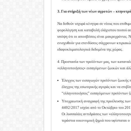
3. Για στήριξή των νέων αγροτών – κτηνοτρ
Να δοθούν ισχυρά κίνητρα σε νέους που επιθυ
φορολόγηση και καταβολή ελάχιστου ποσού ασφ
υπόψη ότι οι αποσβέσεις είναι μακροχρόνιες. 
ενισχυθούν για επενδύσεις σύγχρονων κτιρια
εδαφοκλιματολογικά δεδομένα της χώρας.
4. Προστασία των προϊόντων μας, των καταναλω
«ελληνοποιήσεις» εισαγόμενων ζωικών και άλ
Έλεγχος των εισαγωγών προϊόντων ζωικής πρ
έλεγχος της εσωτερικής αγοράς και να επιβ
“ελληνοποιήσεις” εισαγόμενων προϊόντων ζωι
Υποχρεωτική αναγραφή της προέλευσης των 
4492/2017 ισχύει από το Οκτώβριο του 2017,
Οι λυσσαλέες αντιδράσεις των «ελληνοποιητ
τεράστια οικονομική ζημιά που υφίσταται ο 