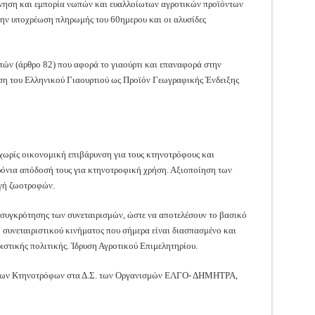
νηση και εμπορία νωπών και ευαλλοίωτων αγροτικών προϊόντων
την υποχρέωση πληρωμής του 60ημερου και οι αλυσίδες
ών (άρθρο 82) που αφορά το γιαούρτι και επαναφορά στην
η του Ελληνικού Γιαουρτιού ως Προϊόν Γεωγραφικής Ένδειξης
 χωρίς οικονομική επιβάρυνση για τους κτηνοτρόφους και
νια απόδοσή τους για κτηνοτροφική χρήση. Αξιοποίηση των
γή ζωοτροφών.
νασυγκρότησης των συνεταιρισμών, ώστε να αποτελέσουν το βασικό
συνεταιριστικού κινήματος που σήμερα είναι διασπασμένο και
ιστικής πολιτικής. Ίδρυση Αγροτικού Επιμελητηρίου.
των Κτηνοτρόφων στα Δ.Σ. των Οργανισμών ΕΛΓΟ- ΔΗΜΗΤΡΑ,