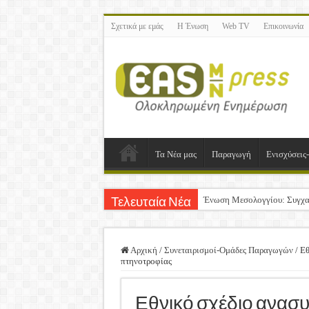
Σχετικά με εμάς
Η Ένωση
Web TV
Επικοινωνία
Τα Νέα μας
Παραγωγή
Ενισχύσεις
Ένωση Μεσολογγίου: Συγχα
Τελευταία Νέα
Καλή Ανάσταση & Καλό Πά
ΕΝΩΣΗ ΜΕΣΟΛΟΓΓΙΟΥ: Ε
Αρχική
/
Συνεταιρισμοί-Ομάδες Παραγωγών
/
Εθ
πτηνοτροφίας
Δημοσιεύτηκε η Προδημοσίε
Ανακοίνωση: Επιστροφή Φ
Εθνικό σχέδιο ανασυ