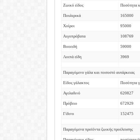
Ζωικό είδος
Ποσότητα κ
Πουλερικά
165000
Χοίροι
95000
Αιγοπρόβατα
108769
Βοοειδή
59000
Λοιπά είδη
3969
Παραγόμενο γάλα και ποσοστό αυτάρκειας
Είδος γάλακτος
Ποσότητα γ
Αγελαδινό
620827
Πρόβειο
672929
Γίδινο
152475
Παραγόμενα προϊόντα ζωικής προέλευσης
Παραγόμενο είδος
ποσότητα (t