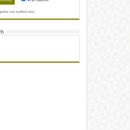
χασες τοn κωδικό σου;
am