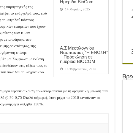
Ημερίδα BioCom
 της παραγωγικής της
14 Μαρτίου, 2025
λείψει το επάγγελμά τους, ενώ
ας του υψηλού κόστους
ομικών εταιρειών που έχουν
υμπίεσης των τιμών
ς μεταποίησης, των
ιψης ρευστότητας, της
Α.Σ Μεσολογγίου
Ναυπακτίας “Η ΕΝΩΣΗ”
Η γήρανση επίσης
– Πρόσκληση σε
όβλημα. Σύμφωνα με έκθεση
ημερίδα BIOCOM
 διαθέτουν στις τάξεις τους το
16 Φεβρουαρίου, 2025
του συνόλου του αγροτικού
Βρε
σήμερα τεράστια κρίση που εκδηλώνεται με τη δραματική μείωση των
ό (0,70-0,75 €/κιλό σήμερα), όταν μέχρι το 2016 κινούνταν σε
αραγωγής έχει αυξηθεί 150%.