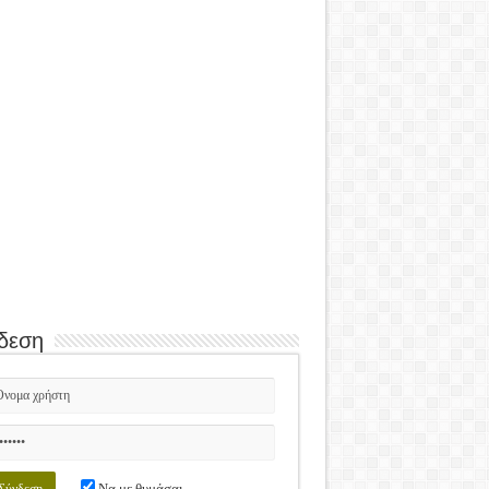
δεση
Να με θυμάσαι