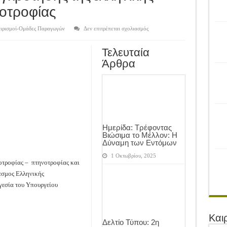
ρονιά!
νοτροφίας
του Αγροτικού Συνεταιρισμού Μεσολογγίου-Ναυπακτίας ”Η Ένωση”
στο
αιρισμοί-Ομάδες Παραγωγών
Δεν επιτρέπεται σχολιασμός
 Ελιάς ξεκίνησε…με Μεγάλες Προσφορές!!
Εθνικό
σχέδιο
ανασυγκρότησης
ίνησαν!
Τελευταία
της
ελληνικής
Άρθρα
κτηνοτροφίας
α το Μέλλον: Η Δύναμη των Εντόμων
–
πτηνοτροφίας
Ημερίδα: Τρέφοντας
Βιώσιμα το Μέλλον: Η
Δύναμη των Εντόμων
1 Οκτωβρίου, 2025
οτροφίας – πτηνοτροφίας και
δεσμος Ελληνικής
γεσία του Υπουργείου
Και
Δελτίο Τύπου: 2η