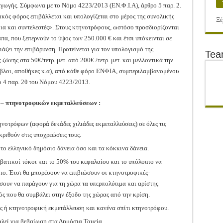
ωγής. Σύμφωνα με το Νόμο 4223/2013 (ΕΝ.Φ.Ι.Α), άρθρο 5 παρ. 2.
ός φόρος επιβάλλεται και υπολογίζεται στο μέρος της συνολικής
Ξέ
ια και συντελεστές». Στους κτηνοτρόφους, ωστόσο προσδιορίζονται
τα, που ξεπερνούν το ύψος των 250.000 € και έτσι υπόκεινται σε
ζει την επιβάρυνση. Προτείνεται για τον υπολογισμό της
Te
 ζώνης στα 50€/τετρ. μετ. από 200€ /τετρ. μετ. και μελλοντικά την
βλοι, αποθήκες κ.α), από κάθε φόρο ΕΝΦΙΑ, συμπεριλαμβανομένου
 4 παρ. 2θ του Νόμου 4223/2013.
ν – πτηνοτροφικών
εκμεταλλεύσεων :
νοτρόφων (αφορά δεκάδες χιλιάδες εκμεταλλεύσεις) σε όλες τις
κριθούν στις υποχρεώσεις τους.
το ελληνικό δημόσιο δάνεια όσο και τα κόκκινα δάνεια.
μβατικοί τόκοι και το 50% του κεφαλαίου και το υπόλοιπο να
ιο. Έτσι θα μπορέσουν να επιβιώσουν οι κτηνοτροφικές-
ίσουν να παράγουν για τη χώρα τα υπερπολύτιμα και αρίστης
νός που θα συμβάλει στην έξοδο της χώρας από την κρίση.
ς ή κτηνοτροφική εκμετάλλευση και κανένα σπίτι κτηνοτρόφου.
λεί για βεβαίωση στα Δημόσια Ταμεία.