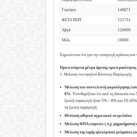
Γιαούρτι
148871
ΦΕΤΑ ΠΟΠ
121731
Αβγά
120000
Μέλι
18000
Σημειώνεται ότι για την εισαγωγή κρέατος και
Προτεινόμενα μέτρα άμεσης προτεραιότητας
1. Μείωση του υψηλού Κόστους Παραγωγής
Μείωση του συντελεστή φορολόγησης εισ
8%
. Υπενθυμίζεται ότι από τη δεκαετία του
ζωική παραγωγή ήταν 5% – 8% και 10-20% γ
τη ζωική παραγωγή.
Θέσπιση φθηνού αγροτικού πετρελαίου
Μείωση ΦΠΑ εισροών ( π.χ. μηχανήματα)
Μείωση της τιμής ηλεκτρικού ρεύματος γι