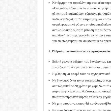
Κατάργηση της φορολόγησης στα μέσα παραγ
«Για κάθε φυσικό πρόσωπο ο συμπληρωματικ
αξίας των δικαιωμάτων, σύμφωνα με κλιμάκ
πολύ μεγάλες αξίες στα κτηνοτροφικά κτίσμα
συμπληρωματικό φόρο ο οποίος υπερδιπλασιά
αντικειμενικής αξίας τη μείωση της τιμής της
απαλλαγή των παραγωγικών ακίνητων ( στά
του συμπληρωματικού, σύμφωνα με το άρθρο
2. Ρύθμιση των δανείων των κτηνοτροφικώ
Ειδική γενναία ρύθμιση των δανείων των κτη
τράπεζες γιατί δεν μπορούν πλέον να ανταπο
Η ρύθμιση να αφορά τόσο τα εγγυημένα από 
Να διαγραφούν οι τόκοι υπερημερίας, οι συ
αποπληρωθεί σε 20 χρόνια με χαμηλό επιτόκ
πτηνοτροφικές εκμεταλλεύσεις και να συνεχ
ποιότητας προϊόντα (κρέας, γάλα κ.α). γεγο
Να μην μπορεί να εκποιηθεί κανένας στάβλο
Να ανακληθούν άμεσα τα χρέη που έχουν στα