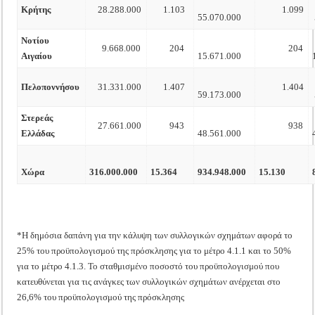
Κρήτης
28.288.000
1.103
1.099
55.070.000
Νοτίου
9.668.000
204
204
Αιγαίου
15.671.000
Πελοποννήσου
31.331.000
1.407
1.404
59.173.000
Στερεάς
27.661.000
943
938
Ελλάδας
48.561.000
Χώρα
316.000.000
15.364
934.948.000
15.130
*Η δημόσια δαπάνη για την κάλυψη των συλλογικών σχημάτων αφορά το
25% του προϋπολογισμού της πρόσκλησης για το μέτρο 4.1.1 και το 50%
για το μέτρο 4.1.3. Το σταθμισμένο ποσοστό του προϋπολογισμού που
κατευθύνεται για τις ανάγκες των συλλογικών σχημάτων ανέρχεται στο
26,6% του προϋπολογισμού της πρόσκλησης