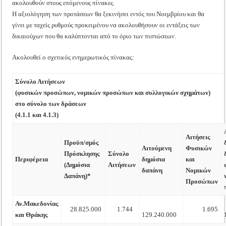
ακολουθούν στους επόμενους πίνακες.
Η αξιολόγηση των προτάσεων θα ξεκινήσει εντός του Νοεμβρίου και θα
γίνει με ταχείς ρυθμούς προκειμένου να ακολουθήσουν οι εντάξεις των
δικαιούχων που θα καλύπτονται από το όριο των πιστώσεων.
Ακολουθεί ο σχετικός ενημερωτικός πίνακας:
Σύνολο Αιτήσεων
(φυσικών προσώπων, νομικών προσώπων και συλλογικών σχημάτων)
στο σύνολο των δράσεων
(4.1.1 και 4.1.3)
Αιτήσεις
Προϋπ/σμός
Αιτούμενη
Φυσικών
Πρόσκλησης
Σύνολο
Περιφέρεια
δημόσια
και
(Δημόσια
Αιτήσεων
δαπάνη
Νομικών
Δαπάνη)*
Προσώπων
Αν.Μακεδονίας
28.825.000
1.744
1.695
και Θράκης
129.240.000