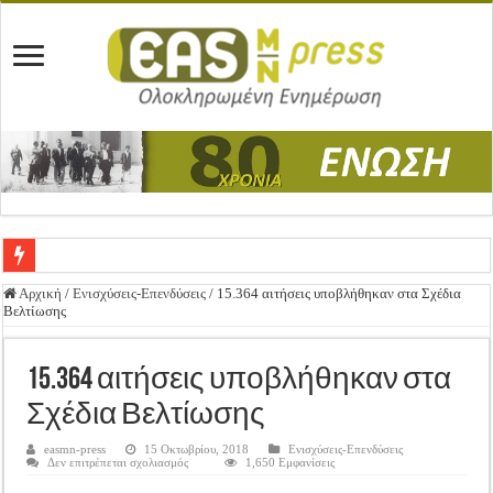
Ένωση Μεσολογγίου: Συγχαρητήρια Επιστολή προς Δήμο Μεσολογγίου
Αρχική
/
Ενισχύσεις-Επενδύσεις
/
15.364 αιτήσεις υποβλήθηκαν στα Σχέδια
Βελτίωσης
Καλή Ανάσταση & Καλό Πάσχα!
ΕΝΩΣΗ ΜΕΣΟΛΟΓΓΙΟΥ: ΕΚΛΟΓΙΚΗ ΓΕΝΙΚΗ ΣΥΝΕΛΕΥΣΗ
15.364 αιτήσεις υποβλήθηκαν στα
Δημοσιεύτηκε η Προδημοσίευση της Πρόσκλησης Σχεδίων Βελτίωσης
Σχέδια Βελτίωσης
Ανακοίνωση: Επιστροφή ΦΠΑ
easmn-press
15 Οκτωβρίου, 2018
Ενισχύσεις-Επενδύσεις
στο
Δεν επιτρέπεται σχολιασμός
1,650 Εμφανίσεις
Καλά Χριστούγεννα! Καλή Χρονιά!
15.364
αιτήσεις