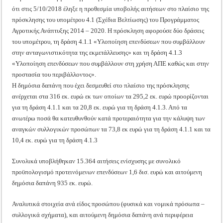
ότι στις 5/10/2018 έληξε η προθεσμία υποβολής αιτήσεων στο πλαίσιο της
πρόσκλησης του υπομέτρου 4.1 (Σχέδια Βελτίωσης) του Προγράμματος
Αγροτικής Ανάπτυξης 2014 – 2020. Η πρόσκληση αφορούσε δύο δράσεις
του υπομέτρου, τη δράση 4.1.1 «Υλοποίηση επενδύσεων που συμβάλλουν
στην ανταγωνιστικότητα της εκμετάλλευσης» και τη δράση 4.1.3
«Υλοποίηση επενδύσεων που συμβάλλουν στη χρήση ΑΠΕ καθώς και στην
προστασία του περιβάλλοντος».
Η δημόσια δαπάνη που έχει δεσμευθεί στο πλαίσιο της πρόσκλησης
ανέρχεται στα 316 εκ. ευρώ εκ των οποίων τα 295,2 εκ. ευρώ προορίζονται
για τη δράση 4.1.1 και τα 20,8 εκ. ευρώ για τη δράση 4.1.3. Από τα
ανωτέρω ποσά θα κατευθυνθούν κατά προτεραιότητα για την κάλυψη των
αναγκών συλλογικών προσώπων τα 73,8 εκ ευρώ για τη δράση 4.1.1 και τα
10,4 εκ. ευρώ για τη δράση 4.1.3
Συνολικά υποβλήθηκαν 15.364 αιτήσεις ενίσχυσης με συνολικό
προϋπολογισμό προτεινόμενων επενδύσεων 1,6 δισ. ευρώ και αιτούμενη
δημόσια δαπάνη 935 εκ. ευρώ.
Αναλυτικά στοιχεία ανά είδος προσώπου (φυσικά και νομικά πρόσωπα –
συλλογικά σχήματα), και αιτούμενη δημόσια δαπάνη ανά περιφέρεια