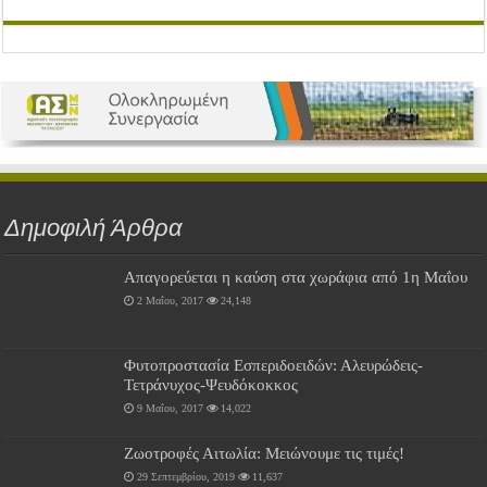
Δημοφιλή Άρθρα
Απαγορεύεται η καύση στα χωράφια από 1η Μαΐου
2 Μαΐου, 2017
24,148
Φυτοπροστασία Εσπεριδοειδών: Αλευρώδεις-
Τετράνυχος-Ψευδόκοκκος
9 Μαΐου, 2017
14,022
Ζωοτροφές Αιτωλία: Μειώνουμε τις τιμές!
29 Σεπτεμβρίου, 2019
11,637