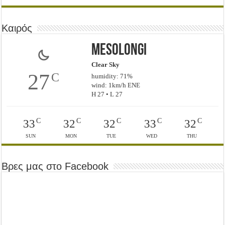
Καιρός
Mesolongi
Clear Sky
27
C
humidity: 71%
wind: 1km/h ENE
H 27 • L 27
C
C
C
C
C
33
32
32
33
32
SUN
MON
TUE
WED
THU
Βρες μας στο Facebook