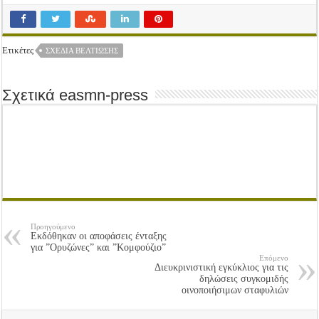
Ετικέτες
ΣΧΈΔΙΑ ΒΕΛΤΊΩΣΗΣ
Σχετικά easmn-press
Προηγούμενο
Εκδόθηκαν οι αποφάσεις ένταξης
για ”Ορυζώνες” και ”Κομφούζιο”
Επόμενο
Διευκρινιστική εγκύκλιος για τις
δηλώσεις συγκομιδής
οινοποιήσιμων σταφυλιών