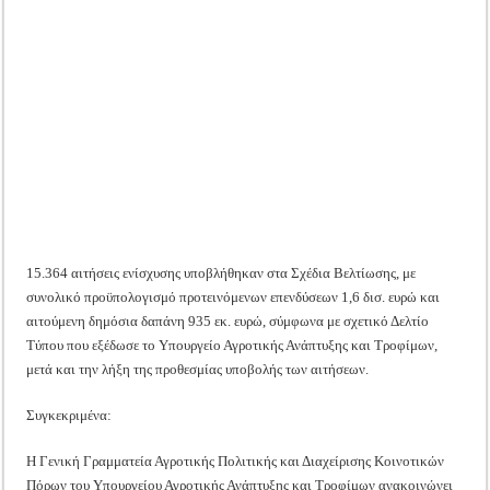
Tακτική Γενική Συνέλευση του Αγροτικού Συνεταιρισμού Μεσολογγίου-Ναυπακτ
υποβλήθηκαν
στα
Σχέδια
Η περίοδος συγκομιδής της Ελιάς ξεκίνησε…με Μεγάλες Προσφορές!!
Βελτίωσης
Οι Φθινοπωρινές σπορές ξεκίνησαν!
Ημερίδα: Τρέφοντας Βιώσιμα το Μέλλον: Η Δύναμη των Εντόμων
15.364 αιτήσεις ενίσχυσης υποβλήθηκαν στα Σχέδια Βελτίωσης, με
συνολικό προϋπολογισμό προτεινόμενων επενδύσεων 1,6 δισ. ευρώ και
αιτούμενη δημόσια δαπάνη 935 εκ. ευρώ, σύμφωνα με σχετικό Δελτίο
Τύπου που εξέδωσε το Υπουργείο Αγροτικής Ανάπτυξης και Τροφίμων,
μετά και την λήξη της προθεσμίας υποβολής των αιτήσεων.
Συγκεκριμένα:
Η Γενική Γραμματεία Αγροτικής Πολιτικής και Διαχείρισης Κοινοτικών
Πόρων του Υπουργείου Αγροτικής Ανάπτυξης και Τροφίμων ανακοινώνει