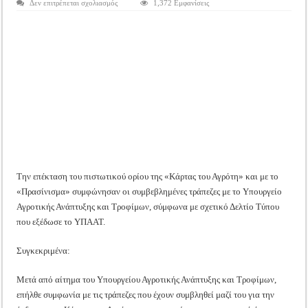
στο
Δεν επιτρέπεται σχολιασμός
1,372 Εμφανίσεις
Tακτική Γενική Συνέλευση του Αγροτικού Συνεταιρισμού Μεσολογγίου-Ναυπακτ
Επεκτείνεται
το
Η περίοδος συγκομιδής της Ελιάς ξεκίνησε…με Μεγάλες Προσφορές!!
πιστωτικό
όριο
της
Οι Φθινοπωρινές σπορές ξεκίνησαν!
«Κάρτας
του
Αγρότη»
Ημερίδα: Τρέφοντας Βιώσιμα το Μέλλον: Η Δύναμη των Εντόμων
και
με
το
«Πρασίνισμα»
Την επέκταση του πιστωτικού ορίου της «Κάρτας του Αγρότη» και με το
«Πρασίνισμα» συμφώνησαν οι συμβεβλημένες τράπεζες με το Υπουργείο
Αγροτικής Ανάπτυξης και Τροφίμων, σύμφωνα με σχετικό Δελτίο Τύπου
που εξέδωσε το ΥΠΑΑΤ.
Συγκεκριμένα:
Μετά από αίτημα του Υπουργείου Αγροτικής Ανάπτυξης και Τροφίμων,
επήλθε συμφωνία με τις τράπεζες που έχουν συμβληθεί μαζί του για την