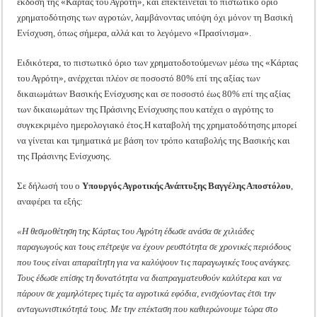
έκδοση της «Κάρτας του Αγρότη», και επεκτείνεται το πιστωτικό όριο
χρηματοδότησης των αγροτών, λαμβάνοντας υπόψη όχι μόνον τη Βασική
Ενίσχυση, όπως σήμερα, αλλά και το λεγόμενο «Πρασίνισμα».
Ειδικότερα, το πιστωτικό όριο των χρηματοδοτούμενων μέσω της «Κάρτας
του Αγρότη», ανέρχεται πλέον σε ποσοστό 80% επί της αξίας των
δικαιωμάτων Βασικής Ενίσχυσης και σε ποσοστό έως 80% επί της αξίας
των δικαιωμάτων της Πράσινης Ενίσχυσης που κατέχει ο αγρότης το
συγκεκριμένο ημερολογιακό έτος.Η καταβολή της χρηματοδότησης μπορεί
να γίνεται και τμηματικά με βάση τον τρόπο καταβολής της Βασικής και
της Πράσινης Ενίσχυσης.
Σε δήλωσή του ο
Υπουργός Αγροτικής Ανάπτυξης Βαγγέλης Αποστόλου
,
αναφέρει τα εξής:
«Η θεσμοθέτηση της Κάρτας του Αγρότη έδωσε ανάσα σε χιλιάδες
παραγωγούς και τους επέτρεψε να έχουν ρευστότητα σε χρονικές περιόδους
που τους είναι απαραίτητη για να καλύψουν τις παραγωγικές τους ανάγκες.
Τους έδωσε επίσης τη δυνατότητα να διαπραγματευθούν καλύτερα και να
πάρουν σε χαμηλότερες τιμές τα αγροτικά εφόδια, ενισχύοντας έτσι την
ανταγωνιστικότητά τους. Με την επέκταση που καθιερώνουμε τώρα στο