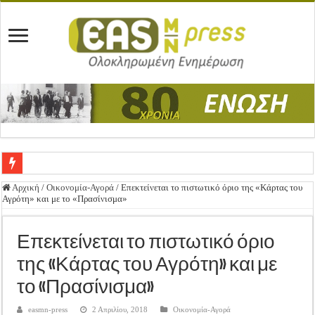
Ένωση Μεσολογγίου: Συγχαρητήρια Επιστολή προς Δήμο Μεσολογγίου
Αρχική
/
Οικονομία-Αγορά
/
Επεκτείνεται το πιστωτικό όριο της «Κάρτας του
Αγρότη» και με το «Πρασίνισμα»
Καλή Ανάσταση & Καλό Πάσχα!
ΕΝΩΣΗ ΜΕΣΟΛΟΓΓΙΟΥ: ΕΚΛΟΓΙΚΗ ΓΕΝΙΚΗ ΣΥΝΕΛΕΥΣΗ
Επεκτείνεται το πιστωτικό όριο
Δημοσιεύτηκε η Προδημοσίευση της Πρόσκλησης Σχεδίων Βελτίωσης
της «Κάρτας του Αγρότη» και με
Ανακοίνωση: Επιστροφή ΦΠΑ
το «Πρασίνισμα»
Καλά Χριστούγεννα! Καλή Χρονιά!
easmn-press
2 Απριλίου, 2018
Οικονομία-Αγορά