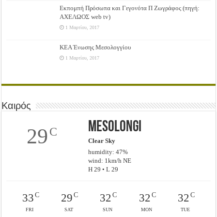
Εκπομπή Πρόσωπα και Γεγονότα Π Ζωγράφος (πηγή:
ΑΧΕΛΩΟΣ web tv)
1 Μαρτίου, 2017
ΚΕΑ Ένωσης Μεσολογγίου
1 Μαρτίου, 2017
Καιρός
Mesolongi
29
C
Clear Sky
humidity: 47%
wind: 1km/h NE
H 29 • L 29
C
C
C
C
C
33
29
32
32
32
FRI
SAT
SUN
MON
TUE