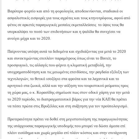
Βαρύτερο φορτίο και από τη φορολογία, αποδεικνύονται, σταδιακά οι
ασφαλιστικές εισφορές για τους αγρότες και τους κτηνοτρόφους, αφού από
φέτος σε αρκετές παραγωγικές μεσαίες εκμεταλλεύσεις το ύψος τους θα
υπερκαλύψει το ποσό των επιδοτήσεων και η ψαλίδα θα συνεχίσει να
ανοίγει μέχρι και το 2020.
Παίρνοντας υπόψη αυτά τα δεδομένα και σχεδιάζοντας για μετά το 2020
και συνεκτιμώντας επιπλέον παραμέτρους όπως είναι το Brexit, το
προσφυγικό, τις αλλαγές που φέρνει η κλιματική μεταβολή, την
υποχρηματοδότηση και τις μειωμένες επενδύσεις, την ραγδαία εξέλιξη των
τεχνολογιών, το θετικό ισοζύγιο στα φρούτα και τα λαχανικά και το
αρνητικό στα ζωικά, αλλά και την αύξηση του τουριστικού ρεύματος προς
τη χώρα μας, ο κ. Κορασίδης σημείωσε πως στον οδικό χάρτη για την μετά
το 2020 περίοδο, το διαπραγματευτικό βάρος για την νέα ΚΑΠ θα πρέπει
να πέσει πρώτα στις Βρυξέλλες και στη συζήτηση για τον προϋπολογισμό.
Προτεραιότητα πρέπει να δοθεί στη μεγιστοποίηση της παραγωγικότητας
της υπάρχουσας παραγωγικής υποδομής που μπορεί να δώσει άμεσα επί
πλέον εισόδημα και χωρίς μεγάλο επί πλέον κόστος και στην επιτάχυνση