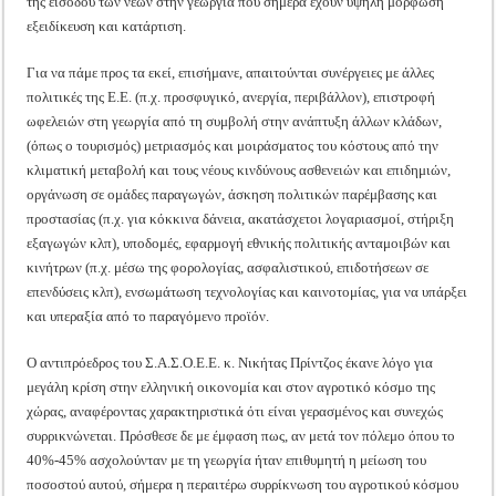
της εισόδου των νέων στην γεωργία που σήμερα έχουν υψηλή μόρφωση
εξειδίκευση και κατάρτιση.
Για να πάμε προς τα εκεί, επισήμανε, απαιτούνται συνέργειες με άλλες
πολιτικές της Ε.Ε. (π.χ. προσφυγικό, ανεργία, περιβάλλον), επιστροφή
ωφελειών στη γεωργία από τη συμβολή στην ανάπτυξη άλλων κλάδων,
(όπως ο τουρισμός) μετριασμός και μοιράσματος του κόστους από την
κλιματική μεταβολή και τους νέους κινδύνους ασθενειών και επιδημιών,
οργάνωση σε ομάδες παραγωγών, άσκηση πολιτικών παρέμβασης και
προστασίας (π.χ. για κόκκινα δάνεια, ακατάσχετοι λογαριασμοί, στήριξη
εξαγωγών κλπ), υποδομές, εφαρμογή εθνικής πολιτικής ανταμοιβών και
κινήτρων (π.χ. μέσω της φορολογίας, ασφαλιστικού, επιδοτήσεων σε
επενδύσεις κλπ), ενσωμάτωση τεχνολογίας και καινοτομίας, για να υπάρξει
και υπεραξία από το παραγόμενο προϊόν.
Ο αντιπρόεδρος του Σ.Α.Σ.Ο.Ε.Ε. κ. Νικήτας Πρίντζος έκανε λόγο για
μεγάλη κρίση στην ελληνική οικονομία και στον αγροτικό κόσμο της
χώρας, αναφέροντας χαρακτηριστικά ότι είναι γερασμένος και συνεχώς
συρρικνώνεται. Πρόσθεσε δε με έμφαση πως, αν μετά τον πόλεμο όπου το
40%-45% ασχολούνταν με τη γεωργία ήταν επιθυμητή η μείωση του
ποσοστού αυτού, σήμερα η περαιτέρω συρρίκνωση του αγροτικού κόσμου