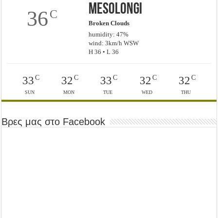
Mesolongi
36
C
Broken Clouds
humidity: 47%
wind: 3km/h WSW
H 36 • L 36
C
C
C
C
C
33
32
33
32
32
SUN
MON
TUE
WED
THU
Βρες μας στο Facebook