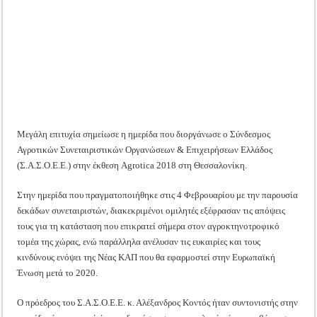
ΣΑΣΟΕΕ
Tακτική Γενική Συνέλευση του Αγροτικού Συνεταιρισμού Μεσολογγίου-Ναυπακτ
στην
Agrotica
Η περίοδος συγκομιδής της Ελιάς ξεκίνησε…με Μεγάλες Προσφορές!!
2018
Οι Φθινοπωρινές σπορές ξεκίνησαν!
Ημερίδα: Τρέφοντας Βιώσιμα το Μέλλον: Η Δύναμη των Εντόμων
Μεγάλη επιτυχία σημείωσε η ημερίδα που διοργάνωσε ο Σύνδεσμος
Αγροτικών Συνεταιριστικών Οργανώσεων & Επιχειρήσεων Ελλάδος
(Σ.Α.Σ.Ο.Ε.Ε.) στην έκθεση Agrotica 2018 στη Θεσσαλονίκη.
Στην ημερίδα που πραγματοποιήθηκε στις 4 Φεβρουαρίου με την παρουσία
δεκάδων συνεταιριστών, διακεκριμένοι ομιλητές εξέφρασαν τις απόψεις
τους για τη κατάσταση που επικρατεί σήμερα στον αγροκτηνοτροφικό
τομέα της χώρας, ενώ παράλληλα ανέλυσαν τις ευκαιρίες και τους
κινδύνους ενόψει της Νέας ΚΑΠ που θα εφαρμοστεί στην Ευρωπαϊκή
Ένωση μετά το 2020.
Ο πρόεδρος του Σ.Α.Σ.Ο.Ε.Ε. κ. Αλέξανδρος Κοντός ήταν συντονιστής στην