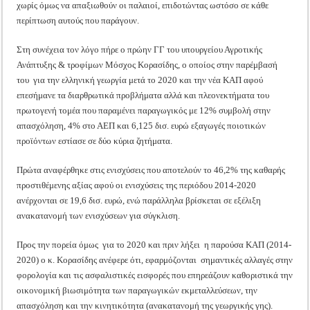
χωρίς όμως να απαξιωθούν οι παλαιοί, επιδοτώντας ωστόσο σε κάθε
περίπτωση αυτούς που παράγουν.
Στη συνέχεια τον λόγο πήρε ο πρώην ΓΓ του υπουργείου Αγροτικής
Ανάπτυξης & τροφίμων Μόσχος Κορασίδης, ο οποίος στην παρέμβασή
του για την ελληνική γεωργία μετά το 2020 και την νέα ΚΑΠ αφού
επεσήμανε τα διαρθρωτικά προβλήματα αλλά και πλεονεκτήματα του
πρωτογενή τομέα που παραμένει παραγωγικός με 12% συμβολή στην
απασχόληση, 4% στο ΑΕΠ και 6,125 δισ. ευρώ εξαγωγές ποιοτικών
προϊόντων εστίασε σε δύο κύρια ζητήματα.
Πρώτα αναφέρθηκε στις ενισχύσεις που αποτελούν το 46,2% της καθαρής
προστιθέμενης αξίας αφού οι ενισχύσεις της περιόδου 2014-2020
ανέρχονται σε 19,6 δισ. ευρώ, ενώ παράλληλα βρίσκεται σε εξέλιξη
ανακατανομή των ενισχύσεων για σύγκλιση.
Προς την πορεία όμως για το 2020 και πριν λήξει η παρούσα ΚΑΠ (2014-
2020) ο κ. Κορασίδης ανέφερε ότι, εφαρμόζονται σημαντικές αλλαγές στην
φορολογία και τις ασφαλιστικές εισφορές που επηρεάζουν καθοριστικά την
οικονομική βιωσιμότητα των παραγωγικών εκμεταλλεύσεων, την
απασχόληση και την κινητικότητα (ανακατανομή της γεωργικής γης).