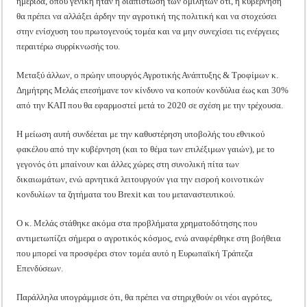
ημερίδα, όπου γενική ήταν η διαπίστωση των ομιλητών ότι, η κυβέρνηση
θα πρέπει να αλλάξει άρδην την αγροτική της πολιτική και να στοχεύσει
στην ενίσχυση του πρωτογενούς τομέα και να μην συνεχίσει τις ενέργειες
περαιτέρω συρρίκνωσής του.
Μεταξύ άλλων, ο πρώην υπουργός Αγροτικής Ανάπτυξης & Τροφίμων κ.
Δημήτρης Μελάς επεσήμανε τον κίνδυνο να κοπούν κονδύλια έως και 30%
από την ΚΑΠ που θα εφαρμοστεί μετά το 2020 σε σχέση με την τρέχουσα.
Η μείωση αυτή συνδέεται με την καθυστέρηση υποβολής του εθνικού
φακέλου από την κυβέρνηση (και το θέμα των επιλέξιμων γαιών), με το
γεγονός ότι μπαίνουν και άλλες χώρες στη συνολική πίτα των
δικαιωμάτων, ενώ αρνητικά λειτουργούν για την εισροή κοινοτικών
κονδυλίων τα ζητήματα του Brexit και του μεταναστευτικού.
Ο κ. Μελάς στάθηκε ακόμα στα προβλήματα χρηματοδότησης που
αντιμετωπίζει σήμερα ο αγροτικός κόσμος, ενώ αναφέρθηκε στη βοήθεια
που μπορεί να προσφέρει στον τομέα αυτό η Ευρωπαϊκή Τράπεζα
Επενδύσεων.
Παράλληλα υπογράμμισε ότι, θα πρέπει να στηριχθούν οι νέοι αγρότες,