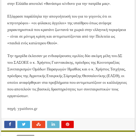
στην Ελλάδα αποτελεί «θανάσιμο κίνδυνο για την πατρίδα μας».
Εξέφρασε παράλληλα την απογοήτευσή του για το γεγονός ότι οι
κτηνοτρόφοι– «οι φύλακες άγγελοι» της υπαίθρου όπως ανέφερε
χαρακτηριστικά που κρατάνε ζωντανά τα χωριά στην ελληνική περιφέρεια
– είναι σε μόνιμη κρίση και αντιμετωπίζονται από την Πολιτεία ως
«παιδιά ενός κατώτερου Θεού».
Την ημερίδα έκλεισαν με ενδιαφέρουσες ομιλίες δύο ακόμη μέλη του ΔΣ
του ΣΑΣΟΕΕ ο κ. Χρήστος Γιαννακάκης, πρόεδρος της Κοινοπραξίας
Συνεταιρισμών Ομάδων Παραγωγών Ημαθίας και ο κ. Χρήστος Τσιχήτας,
πρόεδρος της Αγροτικής Εταιρικής Σύμπραξης Θεσσαλονίκης (ΕΑΣΘ), οι
οποίοι αναφέρθηκαν στα προβλήματα που αντιμετωπίζουν οι καλλιέργειες
που αποτελούν τις βασικές δραστηριότητες των συνεταιριστικών τους
οργανώσεων.
πηγή:
ypaithros.gr