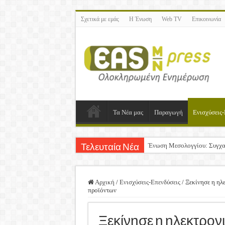
Σχετικά με εμάς
Η Ένωση
Web TV
Επικοινωνία
Τα Νέα μας
Παραγωγή
Ενισχύσεις-
Ένωση Μεσολογγίου: Συγχα
Τελευταία Νέα
Καλή Ανάσταση & Καλό Πά
ΕΝΩΣΗ ΜΕΣΟΛΟΓΓΙΟΥ: Ε
Αρχική
/
Ενισχύσεις-Επενδύσεις
/
Ξεκίνησε η ηλ
προϊόντων
Δημοσιεύτηκε η Προδημοσίε
Ανακοίνωση: Επιστροφή Φ
Ξεκίνησε η ηλεκτρον