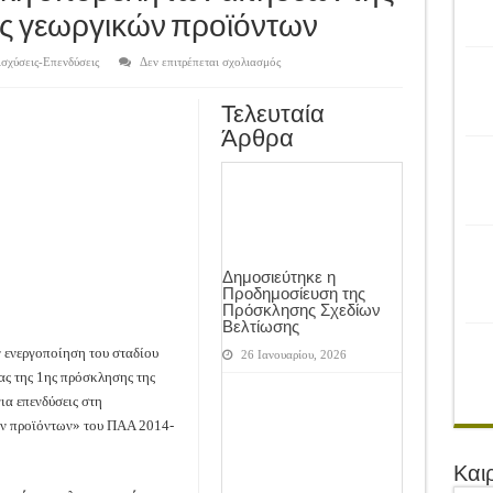
ρονιά!
ς γεωργικών προϊόντων
του Αγροτικού Συνεταιρισμού Μεσολογγίου-Ναυπακτίας ”Η Ένωση”
στο
ισχύσεις-Επενδύσεις
Δεν επιτρέπεται σχολιασμός
 Ελιάς ξεκίνησε…με Μεγάλες Προσφορές!!
Ξεκίνησε
η
ηλεκτρονική
ίνησαν!
Τελευταία
υποβολή
των
Άρθρα
αιτήσεων
α το Μέλλον: Η Δύναμη των Εντόμων
της
δράσης
Μεταποίησης
γεωργικών
προϊόντων
Δημοσιεύτηκε η
Προδημοσίευση της
Πρόσκλησης Σχεδίων
Βελτίωσης
 ενεργοποίηση του σταδίου
26 Ιανουαρίου, 2026
ς της 1ης πρόσκλησης της
ια επενδύσεις στη
ών προϊόντων» του ΠΑΑ 2014-
Και