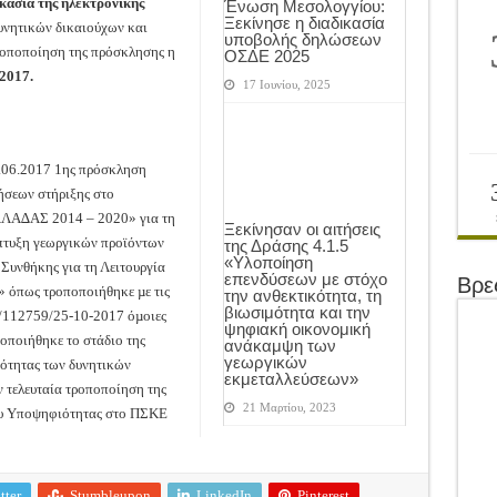
ικασία της ηλεκτρονικής
Ένωση Μεσολογγίου:
Ξεκίνησε η διαδικασία
υνητικών δικαιούχων και
υποβολής δηλώσεων
τροποποίηση της πρόσκλησης η
ΟΣΔΕ 2025
2017.
17 Ιουνίου, 2025
3.06.2017 1ης πρόσκληση
ήσεων στήριξης στο
Α∆ΑΣ 2014 – 2020» για τη
Ξεκίνησαν οι αιτήσεις
άπτυξη γεωργικών προϊόντων
της Δράσης 4.1.5
«Υλοποίηση
 Συνθήκης για τη Λειτουργία
επενδύσεων με στόχο
Βρε
 όπως τροποποιήθηκε µε τις
την ανθεκτικότητα, τη
βιωσιμότητα και την
6/112759/25-10-2017 όµοιες
ψηφιακή οικονομική
γοποιήθηκε το στάδιο της
ανάκαμψη των
γεωργικών
ότητας των δυνητικών
εκμεταλλεύσεων»
ν τελευταία τροποποίηση της
21 Μαρτίου, 2023
ου Υποψηφιότητας στο ΠΣΚΕ
tter
Stumbleupon
LinkedIn
Pinterest