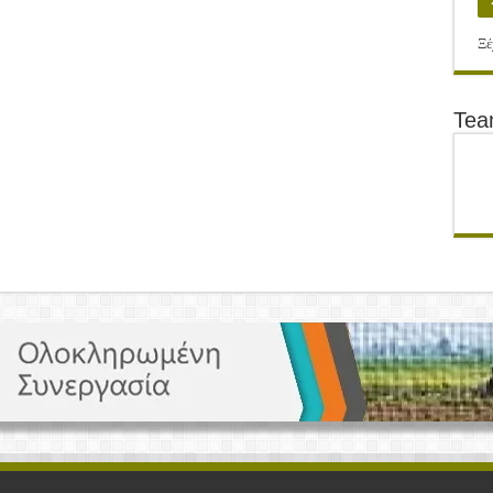
Ξέ
Te