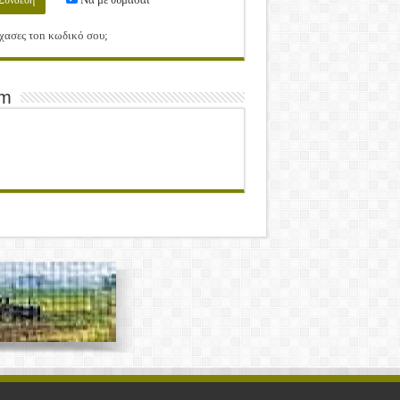
χασες τοn κωδικό σου;
am