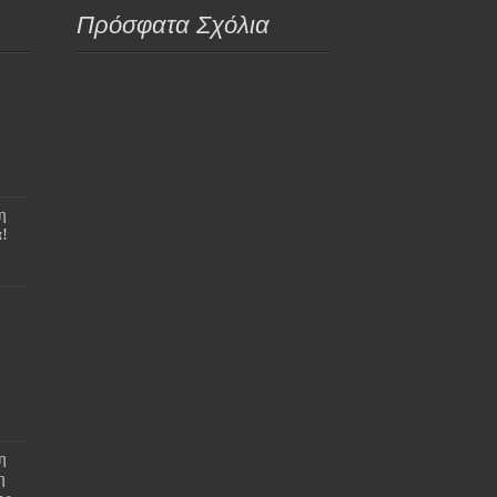
Πρόσφατα Σχόλια
η
!
η
η