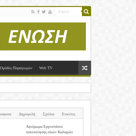
ί-Ομάδες Παραγωγών
Web TV
όσφατα
Δημοφιλή
Σχόλια
Ετικέτες
Αφιέρωμα Εργοστάσιο
τυποποίησης ελιών Καλαμών