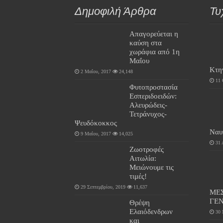
Δημοφιλή Άρθρα
Τυ
Απαγορεύεται η
καύση στα
χωράφια από 1η
Μαΐου
Κτη
2 Μαΐου, 2017
24,148
11 
Φυτοπροστασία
Εσπεριδοειδών:
Αλευρώδεις-
Τετράνυχος-
Ψευδόκοκκος
Ναυ
9 Μαΐου, 2017
14,025
31 
Ζωοτροφές
Αιτωλία:
Μειώνουμε τις
τιμές!
29 Σεπτεμβρίου, 2019
11,637
ΜΕ
ΓΕ
Θρέψη
Ελαιόδενδρων
30 
και