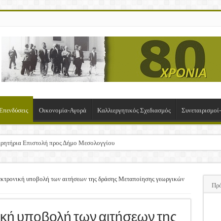
Επενδύσεις
Οικονομία-Αγορά
Καλλιεργητικός Σχεδιασμός
Συνεταιρισμο
ρητήρια Επιστολή προς Δήμο Μεσολογγίου
σχα!
ΚΛΟΓΙΚΗ ΓΕΝΙΚΗ ΣΥΝΕΛΕΥΣΗ
εκτρονική υποβολή των αιτήσεων της δράσης Μεταποίησης γεωργικών
Πρ
υση της Πρόσκλησης Σχεδίων Βελτίωσης
ΠΑ
ική υποβολή των αιτήσεων της