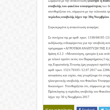
Σύμφωνα με την ανακοίνωση
ξεκίνησε η διαδ
υποβολής του φακέλου υποψηφιότητας
των δ
υπενθυμίζεται οτι, σύμφωνα με την τελευταία 
περίοδος υποβολής λήγει την 30η Νοεμβρίου 
Συγκεκριμένα η ανακοίνωση αναφέρει:
Σε συνέχεια της µε αριθ. πρωτ. 1338/68195 /2
εκδήλωσης ενδιαφέροντος για την υποβολή αιτ
πρόγραµµα «ΑΓΡΟΤΙΚΗ ΑΝΑΠΤΥΞΗ ΤΗΣ ΕΛΛ
δράση 4.2.2: «Μεταποίηση, εµπορία ή και αν
µε τελικό προϊόν εκτός του Παραρτήµατος Ι της
της Ευρωπαϊκής Ένωσης (µη γεωργικό προϊόν)»
αριθ. πρωτ. 1521/76105 /12.07.2017 και 228
αποφάσεις και ισχύει, σας γνωρίζουµε ότι ενερ
ηλεκτρονικής υποβολής του Φακέλου Υποψηφι
δικαιούχων. Υπενθυµίζεται ότι, σύµφωνα µε τη
Πρόσκλησης η περίοδος υποβολής του Φακέλ
λήγει την 30 η Νοεµβρίου 2017
Facebook
Twi