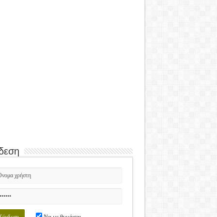
δεση
Να με θυμάσαι