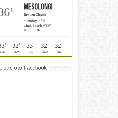
Mesolongi
36
C
Broken Clouds
humidity: 47%
wind: 3km/h WSW
H 36 • L 36
C
C
C
C
C
33
32
33
32
32
SUN
MON
TUE
WED
THU
ς μας στο Facebook