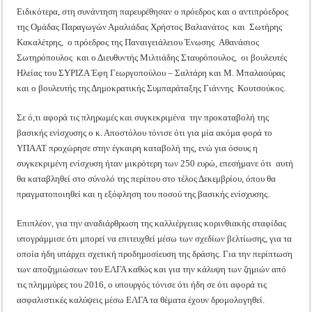
Ειδικότερα, στη συνάντηση παρευρέθησαν ο πρόεδρος και ο αντιπρόεδρος
της Ομάδας Παραγωγών Αμαλιάδας Χρήστος Βαλιανάτος και Σωτήρης
Κακαλέτρης, ο πρόεδρος της Παναιγειάλειου Ένωσης Αθανάσιος
Σωτηρόπουλος και ο Διευθυντής Μιλτιάδης Σταυρόπουλος, οι βουλευτές
Ηλείας του ΣΥΡΙΖΑ Έφη Γεωργοπούλου – Σαλτάρη και Μ. Μπαλαούρας
και ο βουλευτής της Δημοκρατικής Συμπαράταξης Γιάννης Κουτσούκος.
Σε ό,τι αφορά τις πληρωμές και συγκεκριμένα την προκαταβολή της
βασικής ενίσχυσης ο κ. Αποστόλου τόνισε ότι για μία ακόμα φορά το
ΥΠΑΑΤ προχώρησε στην έγκαιρη καταβολή της, ενώ για όσους η
συγκεκριμένη ενίσχυση ήταν μικρότερη των 250 ευρώ, επεσήμανε ότι αυτή
θα καταβληθεί στο σύνολό της περίπου στο τέλος Δεκεμβρίου, όπου θα
πραγματοποιηθεί και η εξόφληση του ποσού της βασικής ενίσχυσης.
Επιπλέον, για την αναδιάρθρωση της καλλιέργειας κορινθιακής σταφίδας
υπογράμμισε ότι μπορεί να επιτευχθεί μέσω των σχεδίων βελτίωσης, για τα
οποία ήδη υπάρχει σχετική προδημοσίευση της δράσης. Για την περίπτωση
των αποζημιώσεων του ΕΛΓΑ καθώς και για την κάλυψη των ζημιών από
τις πλημμύρες του 2016, ο υπουργός τόνισε ότι ήδη σε ότι αφορά τις
ασφαλιστικές καλύψεις μέσω ΕΛΓΑ τα θέματα έχουν δρομολογηθεί.