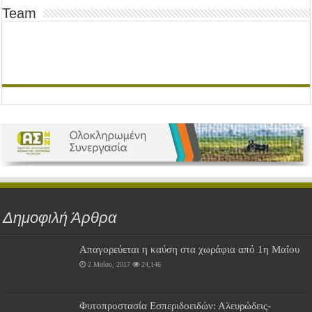
Team
Δημοφιλή Άρθρα
Απαγορεύεται η καύση στα χωράφια από 1η Μαΐου
2 Μαΐου, 2017
24,146
Φυτοπροστασία Εσπεριδοειδών: Αλευρώδεις-