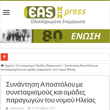
Ένωση Μεσολογγίου: Συγχαρητήρια Επιστολή προς Δήμο Μεσολογγίου
Αρχική
/
Συνεταιρισμοί-Ομάδες Παραγωγών
/
Συνάντηση Αποστόλου με
συνεταιρισμούς και ομάδες παραγωγών του νομού Ηλείας
Καλή Ανάσταση & Καλό Πάσχα!
ΕΝΩΣΗ ΜΕΣΟΛΟΓΓΙΟΥ: ΕΚΛΟΓΙΚΗ ΓΕΝΙΚΗ ΣΥΝΕΛΕΥΣΗ
Συνάντηση Αποστόλου με
Δημοσιεύτηκε η Προδημοσίευση της Πρόσκλησης Σχεδίων Βελτίωσης
συνεταιρισμούς και ομάδες
Ανακοίνωση: Επιστροφή ΦΠΑ
παραγωγών του νομού Ηλείας
Καλά Χριστούγεννα! Καλή Χρονιά!
easmn-press
27 Οκτωβρίου, 2017