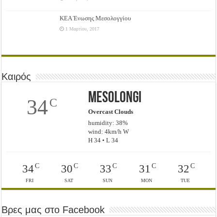
ΚΕΑ Ένωσης Μεσολογγίου
1 Μαρτίου, 2017
Καιρός
Mesolongi
34
C
Overcast Clouds
humidity: 38%
wind: 4km/h W
H 34 • L 34
C
C
C
C
C
34
30
33
31
32
FRI
SAT
SUN
MON
TUE
Βρες μας στο Facebook