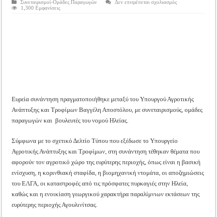
στο
Συνεταιρισμοί-Ομάδες Παραγωγών
Δεν επιτρέπεται σχολιασμός
Tακτική Γενική Συνέλευση του Αγροτικού Συνεταιρισμού Μεσολογγίου-Ναυπακτ
Συνάντηση
1,300 Εμφανίσεις
Αποστόλου
Η περίοδος συγκομιδής της Ελιάς ξεκίνησε…με Μεγάλες Προσφορές!!
με
συνεταιρισμούς
και
Οι Φθινοπωρινές σπορές ξεκίνησαν!
ομάδες
παραγωγών
του
Ημερίδα: Τρέφοντας Βιώσιμα το Μέλλον: Η Δύναμη των Εντόμων
νομού
Ηλείας
Ευρεία συνάντηση πραγματοποιήθηκε μεταξύ του Υπουργού Αγροτικής
Ανάπτυξης και Τροφίμων Βαγγέλη Αποστόλου, με συνεταιρισμούς, ομάδες
παραγωγών και βουλευτές του νομού Ηλείας.
Σύμφωνα με το σχετικό Δελτίο Τύπου που εξέδωσε το Υπουργείο
Αγροτικής Ανάπτυξης και Τροφίμων, στη συνάντηση τέθηκαν θέματα που
αφορούν τον αγροτικό χώρο της ευρύτερης περιοχής, όπως είναι η βασική
ενίσχυση, η κορινθιακή σταφίδα, η βιομηχανική ντομάτα, οι αποζημιώσεις
του ΕΛΓΑ, οι καταστροφές από τις πρόσφατες πυρκαγιές στην Ηλεία,
καθώς και η ενοικίαση γεωργικού χαρακτήρα παραλίμνιων εκτάσεων της
ευρύτερης περιοχής Αγουλινίτσας.