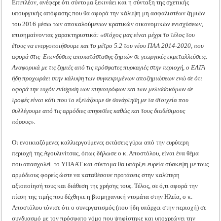
Επιπλέον, ανέφερε ότι σύντομα ξεκινάει και η σύνταξη της σχετικής
υπουργικής απόφασης που θα αφορά την κάλυψη μη ασφαλιστέων ζημιών
του 2016 μέσω των αποκαλούμενων κρατικών οικονομικών ενισχύσεων,
επισημαίνοντας χαρακτηριστικά
: «στόχος μας είναι μέχρι το τέλος του
έτους να ενεργοποιήσουμε και το μέτρο 5.2 του νέου ΠΑΑ 2014-2020, που
αφορά στις Επενδύσεις αποκατάστασης ζημιών σε γεωργικές εκμεταλλεύσεις.
Αναφορικά με τις ζημιές από τις πρόσφατες πυρκαγιές στην περιοχή, ο ΕΛΓΑ
ήδη προχωράει στην κάλυψη των συγκεκριμένων αποζημιώσεων ενώ σε ότι
αφορά την τυχόν ενίσχυση των κτηνοτρόφων και των μελισσοκόμων σε
τροφές είναι κάτι που το εξετάζουμε σε συνάρτηση με τα στοιχεία που
συλλέγουμε από τις αρμόδιες υπηρεσίες καθώς και τους διαθέσιμους
πόρους».
Οι ενοικιαζόμενες καλλιεργούμενες εκτάσεις γύρω από την ευρύτερη
περιοχή της Αγουλινίτσας, όπως δήλωσε ο κ. Αποστόλου, είναι ένα θέμα
που απασχολεί το ΥΠΑΑΤ και σύντομα θα υπάρξει ευρεία σύσκεψη με τους
αρμόδιους φορείς ώστε να καταθέσουν προτάσεις στην καλύτερη
αξιοποίησή τους και διάθεση της χρήσης τους. Τέλος, σε ό,τι αφορά την
πίεση της τιμής που δέχθηκε η βιομηχανική ντομάτα στην Ηλεία, ο κ.
Αποστόλου τόνισε ότι ο συνεργατισμός (που ήδη υπάρχει στην περιοχή) σε
συνδυασμό με τον πρόσφατο νόμο που ψηφίστηκε και υποχρεώνει την