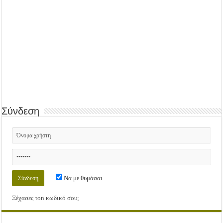
Σύνδεση
Να με θυμάσαι
Ξέχασες τοn κωδικό σου;