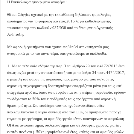
Η Εγκύκλιος συγκεκριμένα αναφέρει:
Θέμα: Οδηγίες σχετικά με την εκκαθάριση δηλώσεων φορολογίας
εισοδήματος για το φορολογικό έτος 2016 λόγω καθυστερημένης
ταυτοποίησης των κωδικών 037/038 από το Υπουργείο Αγροτικής
Ανάπτυξης
Με αφορμή ερωτήματα που έχουν υποβληθεί στην υπηρεσία μας,
αναφορικά με το πιο πάνω θέμα, σας γνωρίζουμε τα ακόλουθα:
1..
Με το τελευταίο εδάφιο της παρ. 3 του άρθρου 29 του ν.4172/2013 έτσι
όπως ισχύει μετά την αντικατάστασή του με το άρθρο 34 του ν.4474/2017,
η μείωση του φόρου της παρούσας παραγράφου για τους ασκούντες
αγροτική επιχειρηματική δραστηριότητα εφαρμόζεται μόνο για τους κατ`
επάγγελμα αγρότες, όπως αυτοί ορίζονται στην κείμενη νομοθεσία, εφόσον
τουλάχιστον το 50% του εισοδήματός τους προέρχεται από αγροτική
δραστηριότητα. Στο εισόδημα του προηγούμενου εδάφιου δεν
περιλαμβάνονται η κύρια σύνταξη από τον ΟΓΑ, οι αμοιβές από παροχή
εργασίας με εργόσημο, οι αμοιβές εργαζομένων υπαγόμενων σε ασφάλιση
ΟΓΑ σε τυποποιητήρια, συσκευαστήρια και σε συναφείς χώρους, για έως
εκατόν πενήντα (150) ημερομίσθια ανά έτος, καθώς και οι αμοιβές μελών