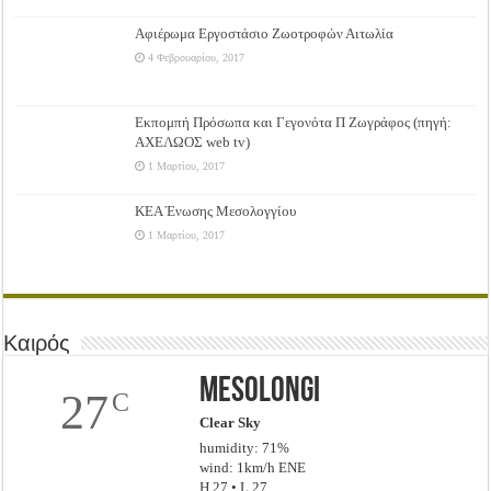
Αφιέρωμα Εργοστάσιο Ζωοτροφών Αιτωλία
4 Φεβρουαρίου, 2017
Εκπομπή Πρόσωπα και Γεγονότα Π Ζωγράφος (πηγή:
ΑΧΕΛΩΟΣ web tv)
1 Μαρτίου, 2017
ΚΕΑ Ένωσης Μεσολογγίου
1 Μαρτίου, 2017
Καιρός
Mesolongi
27
C
Clear Sky
humidity: 71%
wind: 1km/h ENE
H 27 • L 27