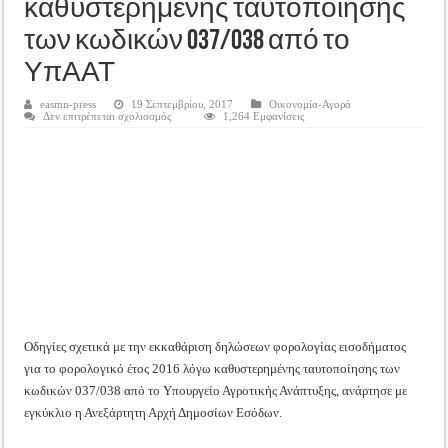
καθυστερημένης ταυτοποίησης
Tακτική Γενική Συνέλευση του Αγροτικού Συνεταιρισμού Μεσολογγίου-Ναυπακτ
των κωδικών 037/038 από το
Η περίοδος συγκομιδής της Ελιάς ξεκίνησε…με Μεγάλες Προσφορές!!
ΥπΑΑΤ
Οι Φθινοπωρινές σπορές ξεκίνησαν!
Ημερίδα: Τρέφοντας Βιώσιμα το Μέλλον: Η Δύναμη των Εντόμων
easmn-press
19 Σεπτεμβρίου, 2017
Οικονομία-Αγορά
στο
Δεν επιτρέπεται σχολιασμός
1,264 Εμφανίσεις
ΑΑΔΕ:
Οδηγίες
σχετικά
με
την
εκκαθάριση
φορολογικών
δηλώσεων
λόγω
καθυστερημένης
ταυτοποίησης
των
κωδικών
037/038
από
το
ΥπΑΑΤ
Οδηγίες σχετικά με την εκκαθάριση δηλώσεων φορολογίας εισοδήματος
για το φορολογικό έτος 2016 λόγω καθυστερημένης ταυτοποίησης των
κωδικών 037/038 από το Υπουργείο Αγροτικής Ανάπτυξης, ανάρτησε με
εγκύκλιο η Ανεξάρτητη Αρχή Δημοσίων Εσόδων.