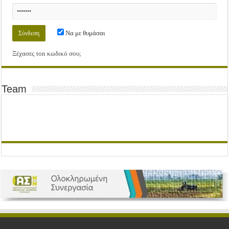
Να με θυμάσαι
Ξέχασες τοn κωδικό σου;
Team