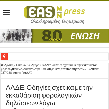
Ένωση Μεσολογγίου: Συγχαρητήρια Επιστολή προς Δήμο Μεσολογγίου
Αρχική
/
Οικονομία-Αγορά
/
ΑΑΔΕ: Οδηγίες σχετικά με την εκκαθάριση
φορολογικών δηλώσεων λόγω καθυστερημένης ταυτοποίησης των κωδικών
Καλή Ανάσταση & Καλό Πάσχα!
037/038 από το ΥπΑΑΤ
ΕΝΩΣΗ ΜΕΣΟΛΟΓΓΙΟΥ: ΕΚΛΟΓΙΚΗ ΓΕΝΙΚΗ ΣΥΝΕΛΕΥΣΗ
ΑΑΔΕ: Οδηγίες σχετικά με την
Δημοσιεύτηκε η Προδημοσίευση της Πρόσκλησης Σχεδίων Βελτίωσης
εκκαθάριση φορολογικών
Ανακοίνωση: Επιστροφή ΦΠΑ
δηλώσεων λόγω
Καλά Χριστούγεννα! Καλή Χρονιά!