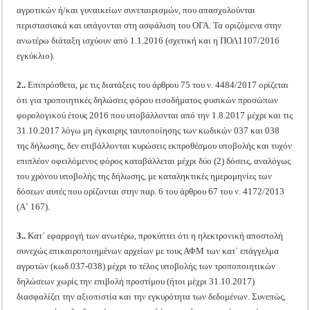
αγροτικών ή/και γυναικείων συνεταιρισμών, που απασχολούνται
περιστασιακά και υπάγονται στη ασφάλιση του ΟΓΑ. Τα οριζόμενα στην
ανωτέρω διάταξη ισχύουν από 1.1.2016 (σχετική και η ΠΟΛ1107/2016
εγκύκλιο).
2..
Επιπρόσθετα, με τις διατάξεις του άρθρου 75 του ν. 4484/2017 ορίζεται
ότι για τροποιητικές δηλώσεις φόρου εισοδήματος φυσικών προσώπων
φορολογικού έτους 2016 που υποβάλλονται από την 1.8.2017 μέχρι και τις
31.10.2017 λόγω μη έγκαιρης ταυτοποίησης των κωδικών 037 και 038
της δήλωσης, δεν επιβάλλονται κυρώσεις εκπροθέσμου υποβολής και τυχόν
επιπλέον οφειλόμενος φόρος καταβάλλεται μέχρι δύο (2) δόσεις, αναλόγως
του χρόνου υποβολής της δήλωσης, με καταληκτικές ημερομηνίες των
δόσεων αυτές που ορίζονται στην παρ. 6 του άρθρου 67 του ν. 4172/2013
(Α` 167).
3..
Κατ΄ εφαρμογή των ανωτέρω, προκύπτει ότι η ηλεκτρονική αποστολή
συνεχώς επικαιροποιημένων αρχείων με τους ΑΦΜ των κατ΄ επάγγελμα
αγροτών (κωδ.037-038) μέχρι το τέλος υποβολής των τροποποιητικών
δηλώσεων χωρίς την επιβολή προστίμου (ήτοι μέχρι 31.10.2017)
διασφαλίζει την αξιοπιστία και την εγκυρότητα των δεδομένων. Συνεπώς,