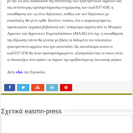
με την ως άνω διαδικασία της αποστολής των ηλεκτρονικών αρχείων και
της αντίστοιχης προσυμπλήρωσης-ενημέρωσης των κωδ.037-038, η
εκκαθάριση των ως άνω δηλώσεων, καθώς και των δηλώσεων με
επιφύλαξη, θα γίνει ορθά. Κατόπιν τούτου, είτε ο φορολογούμενος
προσκομίσει έγγραφη βεβαίωση κατ΄ επάγγελμα αγρότη από το Μητρώο
Αγροτών και Αγροτικών Εκμεταλλεύσεων (ΜΑΑΕ) είτε όχι, η εκκαθάριση
της δήλωσης πάντα θα γίνεται με βάση τα δεδομένα του τελευταίου
ηλεκτρονικού αρχείου που έχει αποσταλεί. Ως αποτέλεσμα αυτού οι
κωδ.037-038 θα είναι προσυμπληρωμένοι, εξασφαλίζοντας το ποιοι είναι
οι δικαιούχοι που πρέπει να τύχουν της προβλεπόμενης έκπτωσης φόρου.
Δείτε
εδώ
την Εγκύκλιο
Σχετικά easmn-press