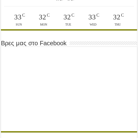
C
C
C
C
C
33
32
32
33
32
SUN
MON
TUE
WED
THU
Βρες μας στο Facebook