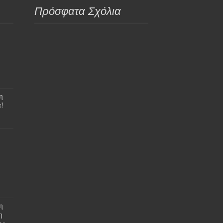
Πρόσφατα Σχόλια
η
!
η
η