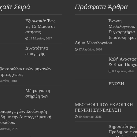
χαία Σειρά
Πρόσφατα Άρθρα
Εξισωτικά: Έως
Ένωση
τις 15 Μαϊου οι
Μεσολογγίου:
αιτήσεις.
Συγχαρητήρια
Επιστολή προς
19 Μαρτίου, 2017
Δήμο Μεσολογγίου
Δυνατότητα
17 Απριλίου, 2026
εισαγωγής
Καλή Ανάστασ
& Καλό Πάσχα
βακοσυλλεκτικών μηχανών
8 Απριλίου, 2026
τρίτες χώρες
Ιουνίου, 2018
ΕΝΩΣΗ
Μέτρα για τη
στήριξη των
ΜΕΣΟΛΟΓΓΙΟΥ: ΕΚΛΟΓΙΚΗ
ΓΕΝΙΚΗ ΣΥΝΕΛΕΥΣΗ
ιοπαραγωγών. Συνάντηση
ίδη με την Διεπαγγελματική
30 Μαρτίου, 2026
ιολάδου.
Δημοσιεύτηκε 
Μαρτίου, 2020
Προδημοσίευσ