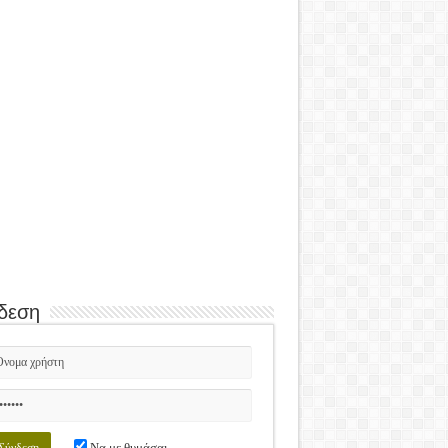
δεση
Να με θυμάσαι