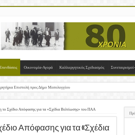
Επενδύσεις
Οικονομία-Αγορά
Καλλιεργητικός Σχεδιασμός
Συνεταιρισμο
ρητήρια Επιστολή προς Δήμο Μεσολογγίου
σχα!
ΚΛΟΓΙΚΗ ΓΕΝΙΚΗ ΣΥΝΕΛΕΥΣΗ
η το Σχέδιο Απόφασης για τα «Σχέδια Βελτίωσης» του ΠΑΑ
Πρ
υση της Πρόσκλησης Σχεδίων Βελτίωσης
ΠΑ
χέδιο Απόφασης για τα «Σχέδια