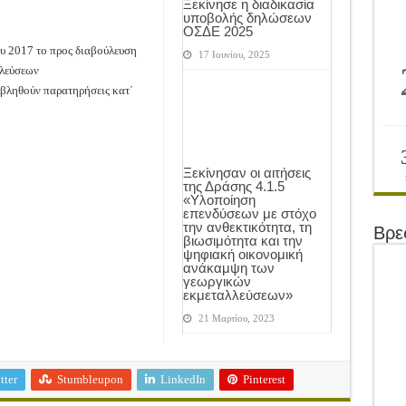
Ξεκίνησε η διαδικασία
υποβολής δηλώσεων
ΟΣΔΕ 2025
υ 2017 το προς διαβούλευση
17 Ιουνίου, 2025
υλεύσεων
οβληθούν παρατηρήσεις κατ΄
Ξεκίνησαν οι αιτήσεις
της Δράσης 4.1.5
«Υλοποίηση
επενδύσεων με στόχο
την ανθεκτικότητα, τη
Βρε
βιωσιμότητα και την
ψηφιακή οικονομική
ανάκαμψη των
γεωργικών
εκμεταλλεύσεων»
21 Μαρτίου, 2023
tter
Stumbleupon
LinkedIn
Pinterest