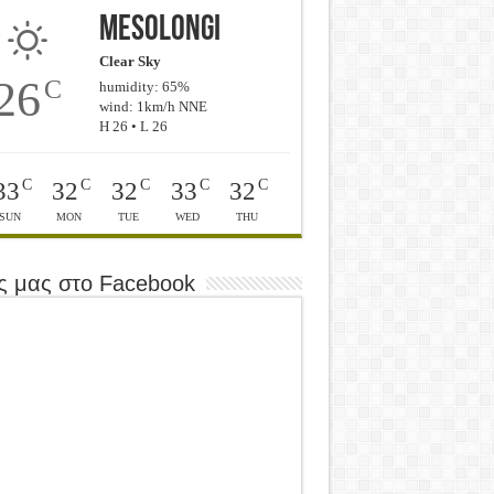
Mesolongi
Clear Sky
26
C
humidity: 65%
wind: 1km/h NNE
H 26 • L 26
C
C
C
C
C
33
32
32
33
32
SUN
MON
TUE
WED
THU
ς μας στο Facebook