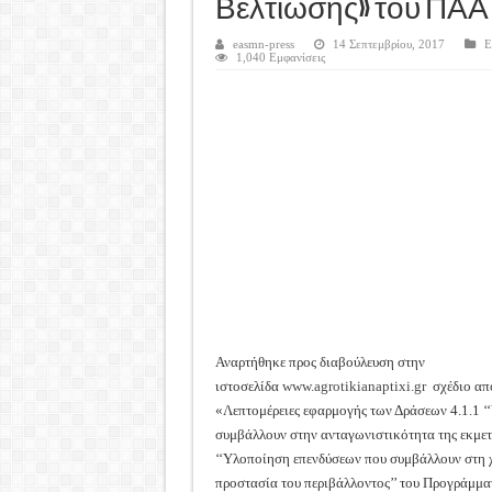
Καλά Χριστούγεννα! Καλή Χ
Βελτίωσης» του ΠΑΑ
Tακτική Γενική Συνέλευση 
easmn-press
14 Σεπτεμβρίου, 2017
Ε
1,040 Εμφανίσεις
Η περίοδος συγκομιδής της
Οι Φθινοπωρινές σπορές ξεκ
Ημερίδα: Τρέφοντας Βιώσιμ
Αναρτήθηκε προς διαβούλευση στην
ιστοσελίδα
www.agrotikianaptixi.gr
σχέδιο από
«Λεπτομέρειες εφαρμογής των Δράσεων 4.1.1 
συμβάλλουν στην ανταγωνιστικότητα της εκμετά
‘‘Υλοποίηση επενδύσεων που συμβάλλουν στη 
προστασία του περιβάλλοντος’’ του Προγράμμα