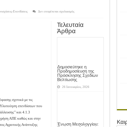
ρονιά!
του Αγροτικού Συνεταιρισμού Μεσολογγίου-Ναυπακτίας ”Η Ένωση”
στο
νισχύσεις-Επενδύσεις
Δεν επιτρέπεται σχολιασμός
Σε
διαβούλευση
 Ελιάς ξεκίνησε…με Μεγάλες Προσφορές!!
το
Τελευταία
Σχέδιο
ίνησαν!
Απόφασης
Άρθρα
για
τα
α το Μέλλον: Η Δύναμη των Εντόμων
«Σχέδια
Βελτίωσης»
του
ΠΑΑ
Δημοσιεύτηκε η
Προδημοσίευση της
Πρόσκλησης Σχεδίων
Βελτίωσης
26 Ιανουαρίου, 2026
φασης σχετικά με τις
‘‘Υλοποίηση επενδύσεων που
λλευσης’’ και 4.1.3
χρήση ΑΠΕ καθώς και στην
Και
Ένωση Μεσολογγίου:
τος Αγροτικής Ανάπτυξης