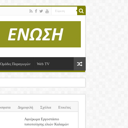
ί-Ομάδες Παραγωγών
Web TV
όσφατα
Δημοφιλή
Σχόλια
Ετικέτες
Αφιέρωμα Εργοστάσιο
τυποποίησης ελιών Καλαμών