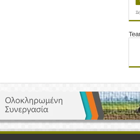
Ξέ
Te