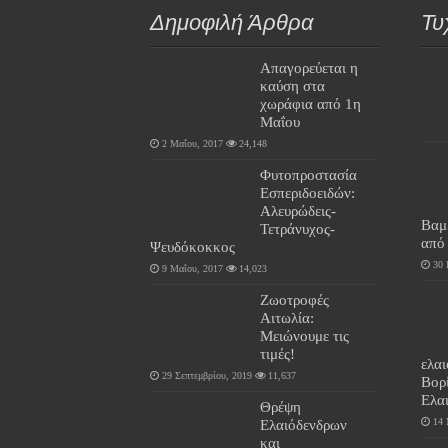
Δημοφιλή Άρθρα
Τυ
Απαγορεύεται η
καύση στα
χωράφια από 1η
Μαΐου
2 Μαΐου, 2017
24,148
Φυτοπροστασία
Εσπεριδοειδών:
Αλευρώδεις-
Βαμ
Τετράνυχος-
από 
Ψευδόκοκκος
30 
9 Μαΐου, 2017
14,023
Ζωοτροφές
Αιτωλία:
Μειώνουμε τις
τιμές!
ελα
29 Σεπτεμβρίου, 2019
11,637
Βορ
Ελα
Θρέψη
Ελαιόδενδρων
14 
και