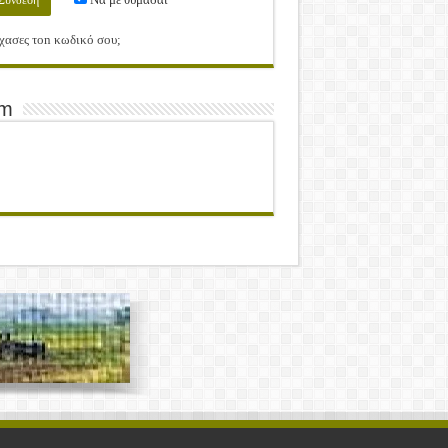
χασες τοn κωδικό σου;
am