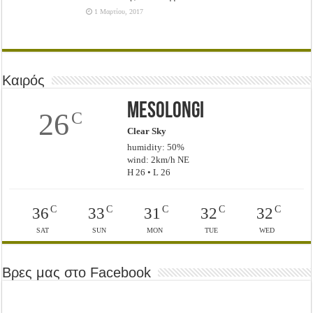
1 Μαρτίου, 2017
Καιρός
Mesolongi
26
C
Clear Sky
humidity: 50%
wind: 2km/h NE
H 26 • L 26
C
C
C
C
C
36
33
31
32
32
SAT
SUN
MON
TUE
WED
Βρες μας στο Facebook