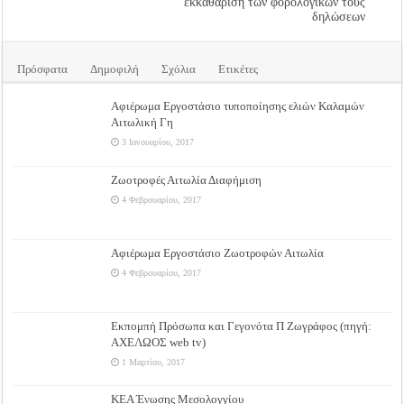
εκκαθάριση των φορολογικών τους
δηλώσεων
Πρόσφατα
Δημοφιλή
Σχόλια
Ετικέτες
Αφιέρωμα Εργοστάσιο τυποποίησης ελιών Καλαμών
Αιτωλική Γη
3 Ιανουαρίου, 2017
Ζωοτροφές Αιτωλία Διαφήμιση
4 Φεβρουαρίου, 2017
Αφιέρωμα Εργοστάσιο Ζωοτροφών Αιτωλία
4 Φεβρουαρίου, 2017
Εκπομπή Πρόσωπα και Γεγονότα Π Ζωγράφος (πηγή:
ΑΧΕΛΩΟΣ web tv)
1 Μαρτίου, 2017
ΚΕΑ Ένωσης Μεσολογγίου