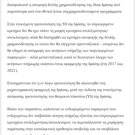
διασφαλιστεί η αποφυγή διπλής χρηματοδότησης της ίδιας δράσης από
περισσότερα από ένα εθνικά ή/και συγχρηματοδοτούμενα προγράμματα.
Στην επικείμενη τροποποίηση της ΥΑ της δράσης, το συγκεκριμένο
κριτήριο δεν θα έχει πλέον τη μορφή κριτηρίου επιλεξιμότητας/
αποκλεισμού, αλλά θα διατηρηθεί ως κριτήριο αποφυγής της διπλής
χρηματοδότησης το οποίο δεν θα ελέγχεται προενταξιακά – επομένως δεν
θα οδηγεί σε απόρριψη των αιτήσεων στήριξης των συγκεκριμένων
παραγωγών – αλλά μεταενταξιακά, κατά το διοικητικό έλεγχο των
αιτήσεων πληρωμής εκάστου έτους εφαρμογής της δράσης (έτη 2017 έως
2021).
Επισημαίνεται ότι η εν λόγω τροποποίηση θα υλοποιηθεί στη
μηχανογραφική εφαρμογή της δράσης, μετά την έκδοση της επικείμενης
απόφασης τροποποίησης του θεσμικού πλαισίου (ΥΑ) της δράσης.
Βάσει των παραπάνω, καλούνται οι ενδιαφερόμενοι παραγωγοί που
ενδεχομένως δεν υπέβαλλαν αίτηση στήριξης εξαιτίας του συγκεκριμένου
κριτηρίου επιλεξιμότητας/αποκλεισμού, να εκμεταλλευτούν τη χορήγηση
παράτασης στην καταληκτική προθεσμία υποβολής και να υποβάλουν