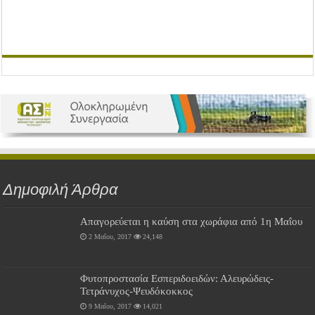
Δημοφιλή Άρθρα
Απαγορεύεται η καύση στα χωράφια από 1η Μαΐου
2 Μαΐου, 2017
24,148
Φυτοπροστασία Εσπεριδοειδών: Αλευρώδεις-
Τετράνυχος-Ψευδόκοκκος
9 Μαΐου, 2017
14,021