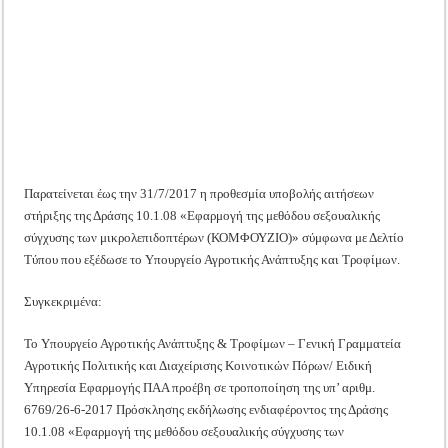
Tακτική Γενική Συνέλευση του Αγροτικού Συνεταιρισμού Μεσολογγίου-Ναυπακτ
αιτήσεων
για
το
Η περίοδος συγκομιδής της Ελιάς ξεκίνησε…με Μεγάλες Προσφορές!!
«Κομφούζιο»
Οι Φθινοπωρινές σπορές ξεκίνησαν!
Ημερίδα: Τρέφοντας Βιώσιμα το Μέλλον: Η Δύναμη των Εντόμων
Παρατείνεται έως την 31/7/2017 η προθεσμία υποβολής αιτήσεων
στήριξης της Δράσης 10.1.08 «Εφαρμογή της μεθόδου σεξουαλικής
σύγχυσης των μικρολεπιδοπτέρων (ΚΟΜΦΟΥΖΙΟ)» σύμφωνα με Δελτίο
Τύπου που εξέδωσε το Υπουργείο Αγροτικής Ανάπτυξης και Τροφίμων.
Συγκεκριμένα:
Το Υπουργείο Αγροτικής Ανάπτυξης & Τροφίμων – Γενική Γραμματεία
Αγροτικής Πολιτικής και Διαχείρισης Κοινοτικών Πόρων/ Ειδική
Υπηρεσία Εφαρμογής ΠΑΑ προέβη σε τροποποίηση της υπ’ αριθμ.
6769/26-6-2017 Πρόσκλησης εκδήλωσης ενδιαφέροντος της Δράσης
10.1.08 «Εφαρμογή της μεθόδου σεξουαλικής σύγχυσης των