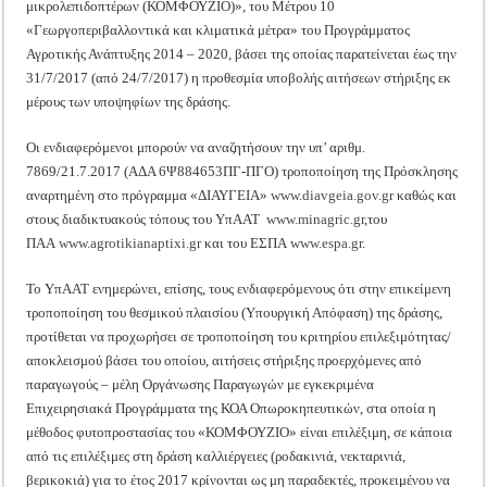
μικρολεπιδοπτέρων (ΚΟΜΦΟΥΖΙΟ)», του Μέτρου 10
«Γεωργοπεριβαλλοντικά και κλιματικά μέτρα» του Προγράμματος
Αγροτικής Ανάπτυξης 2014 – 2020, βάσει της οποίας παρατείνεται έως την
31/7/2017 (από 24/7/2017) η προθεσμία υποβολής αιτήσεων στήριξης εκ
μέρους των υποψηφίων της δράσης.
Οι ενδιαφερόμενοι μπορούν να αναζητήσουν την υπ’ αριθμ.
7869/21.7.2017 (ΑΔΑ 6Ψ884653ΠΓ-ΠΓΟ) τροποποίηση της Πρόσκλησης
αναρτημένη στο πρόγραμμα «ΔΙΑΥΓΕΙΑ»
www.diavgeia.gov.gr
καθώς και
στους διαδικτυακούς τόπους του ΥπΑΑΤ
www.minagric.gr
,του
ΠΑΑ
www.agrotikianaptixi.gr
και του ΕΣΠΑ
www.espa.gr
.
Το ΥπΑΑΤ ενημερώνει, επίσης, τους ενδιαφερόμενους ότι στην επικείμενη
τροποποίηση του θεσμικού πλαισίου (Υπουργική Απόφαση) της δράσης,
προτίθεται να προχωρήσει σε τροποποίηση του κριτηρίου επιλεξιμότητας/
αποκλεισμού βάσει του οποίου, αιτήσεις στήριξης προερχόμενες από
παραγωγούς – μέλη Οργάνωσης Παραγωγών με εγκεκριμένα
Επιχειρησιακά Προγράμματα της ΚΟΑ Οπωροκηπευτικών, στα οποία η
μέθοδος φυτοπροστασίας του «ΚΟΜΦΟΥΖΙΟ» είναι επιλέξιμη, σε κάποια
από τις επιλέξιμες στη δράση καλλιέργειες (ροδακινιά, νεκταρινιά,
βερικοκιά) για το έτος 2017 κρίνονται ως μη παραδεκτές, προκειμένου να