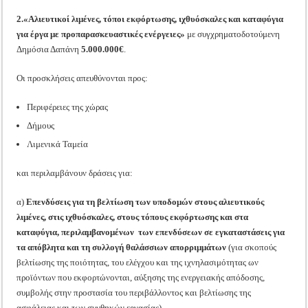
2.«Αλιευτικοί λιμένες, τόποι εκφόρτωσης, ιχθυόσκαλες και καταφύγια
για έργα με προπαρασκευαστικές ενέργειες»
με συγχρηματοδοτούμενη
Δημόσια Δαπάνη
5.000.000€
.
Οι προσκλήσεις απευθύνονται προς:
Περιφέρειες της χώρας
Δήμους
Λιμενικά Ταμεία
και περιλαμβάνουν δράσεις για:
α)
Επενδύσεις για τη βελτίωση των υποδομών στους αλιευτικούς
λιμένες, στις ιχθυόσκαλες, στους τόπους εκφόρτωσης και στα
καταφύγια, περιλαμβανομένων των επενδύσεων σε εγκαταστάσεις για
τα απόβλητα και τη συλλογή θαλάσσιων απορριμμάτων
(για σκοπούς
βελτίωσης της ποιότητας, του ελέγχου και της ιχνηλασιμότητας ων
προϊόντων που εκφορτώνονται, αύξησης της ενεργειακής απόδοσης,
συμβολής στην προστασία του περιβάλλοντος και βελτίωσης της
ασφάλειας και των συνθηκών εργασίας).