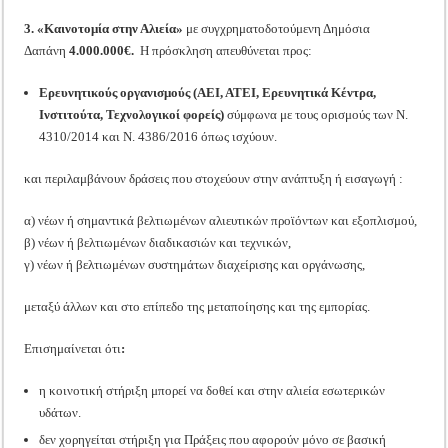
3. «Καινοτομία στην Αλιεία»
με συγχρηματοδοτούμενη Δημόσια
Δαπάνη
4.000.000€.
Η πρόσκληση απευθύνεται προς:
Ερευνητικούς οργανισμούς (ΑΕΙ, ΑΤΕΙ, Ερευνητικά Κέντρα,
Ινστιτούτα, Τεχνολογικοί φορείς)
σύμφωνα με τους ορισμούς των Ν.
4310/2014 και Ν. 4386/2016 όπως ισχύουν.
και περιλαμβάνουν δράσεις που στοχεύουν στην ανάπτυξη ή εισαγωγή :
α) νέων ή σημαντικά βελτιωμένων αλιευτικών προϊόντων και εξοπλισμού,
β) νέων ή βελτιωμένων διαδικασιών και τεχνικών,
γ) νέων ή βελτιωμένων συστημάτων διαχείρισης και οργάνωσης,
μεταξύ άλλων και στο επίπεδο της μεταποίησης και της εμπορίας.
Επισημαίνεται ότι
:
η κοινοτική στήριξη μπορεί να δοθεί και στην αλιεία εσωτερικών
υδάτων.
δεν χορηγείται στήριξη για Πράξεις που αφορούν μόνο σε βασική