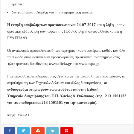
έρευνα.
δεν χορηγείται στήριξη για την πειραματική αλιεία.
Η έναρξη υποβολής των προτάσεων είναι 24-07-2017
και η
λήξη
με την
οριστική εξάντληση των πόρων της Πρόσκλησης ή όπως αλλιώς κρίνει η
ΕΥΔ ΕΠΑλΘ.
Οι αναλυτικές προσκλήσεις όπως περιγράφηκαν ανωτέρων, καθώς και όλα
τα συνοδευτικά έντυπα των προσκλήσεων, βρίσκονται αναρτημένα στις
ηλεκτρονικές διευθύνσεις
www.alieia.gr
και
www.espa.gr
.
Για περισσότερες πληροφορίες σχετικά με την υποβολή των προτάσεων, τη
συμπλήρωση των Τεχνικών Δελτίων και άλλες διευκρινίσεις,
οι
ενδιαφερόμενοι μπορούν να απευθύνονται στην Ειδική
Υπηρεσία Διαχείρισης του Ε.Π. Αλιείας & Θάλασσας (τηλ. 213 1501155
για τις υποδομές και 213 1501161 για την καινοτομία).
πηγή:
ΥπΑΑΤ