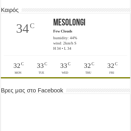
Καιρός
Mesolongi
34
C
Few Clouds
humidity: 44%
wind: 2km/h S
H 34 • L 34
C
C
C
C
C
32
33
33
32
32
MON
TUE
WED
THU
FRI
Βρες μας στο Facebook