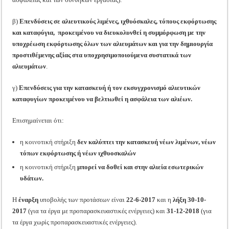
β)
Επενδύσεις σε αλιευτικούς λιμένες, ιχθυόσκαλες, τόπους εκφόρτωσης
και καταφύγια, προκειμένου να διευκολυνθεί η συμμόρφωση με την
υποχρέωση εκφόρτωσης όλων των αλιευμάτων και για την δημιουργία
προστιθέμενης αξίας στα υποχρησιμοποιούμενα συστατικά των
αλιευμάτων
.
γ)
Επενδύσεις για την κατασκευή ή τον εκσυγχρονισμό αλιευτικών
καταφυγίων προκειμένου να βελτιωθεί η ασφάλεια των αλιέων.
Επισημαίνεται ότι:
η κοινοτική στήριξη
δεν καλύπτει την κατασκευή νέων λιμένων, νέων
τόπων εκφόρτωσης ή νέων ιχθυοσκαλών
η κοινοτική στήριξη
μπορεί να δοθεί και στην αλιεία εσωτερικών
υδάτων.
Η
έναρξη
υποβολής των προτάσεων είναι
22-6-2017
και η
λήξη 30-10-
2017
(για τα έργα με προπαρασκευαστικές ενέργειες) και
31-12-2018
(για
τα έργα χωρίς προπαρασκευαστικές ενέργειες).