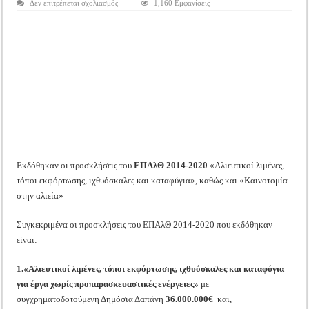
στο
Δεν επιτρέπεται σχολιασμός
1,160 Εμφανίσεις
Tακτική Γενική Συνέλευση του Αγροτικού Συνεταιρισμού Μεσολογγίου-Ναυπακτ
Εκδόθηκαν
οι
Η περίοδος συγκομιδής της Ελιάς ξεκίνησε…με Μεγάλες Προσφορές!!
προσκλήσεις
του
ΕΠΑλΘ
Οι Φθινοπωρινές σπορές ξεκίνησαν!
2014-
2020
«Αλιευτικοί
Ημερίδα: Τρέφοντας Βιώσιμα το Μέλλον: Η Δύναμη των Εντόμων
λιμένες,
ιχθυόσκαλες,
κλπ»
Εκδόθηκαν οι προσκλήσεις του
ΕΠΑλΘ 2014-2020
«Αλιευτικοί λιμένες,
τόποι εκφόρτωσης, ιχθυόσκαλες και καταφύγια», καθώς και «Καινοτομία
στην αλιεία»
Συγκεκριμένα οι προσκλήσεις του ΕΠΑλΘ 2014-2020 που εκδόθηκαν
είναι:
1.«Αλιευτικοί λιμένες, τόποι εκφόρτωσης, ιχθυόσκαλες και καταφύγια
για έργα χωρίς προπαρασκευαστικές ενέργειες»
με
συγχρηματοδοτούμενη Δημόσια Δαπάνη
36.000.000€
και,