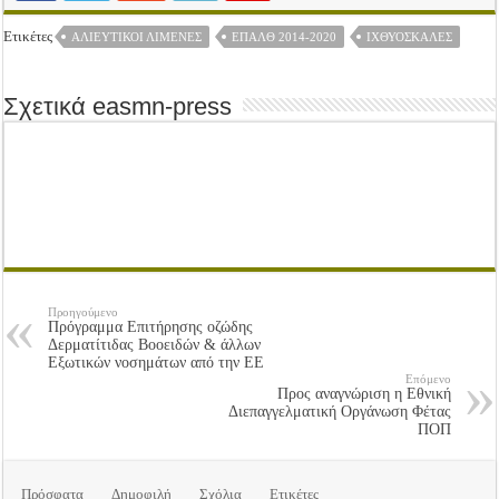
Ετικέτες
ΑΛΙΕΥΤΙΚΟΊ ΛΙΜΈΝΕΣ
ΕΠΑΛΘ 2014-2020
ΙΧΘΥΌΣΚΑΛΕΣ
Σχετικά easmn-press
Προηγούμενο
Πρόγραμμα Επιτήρησης οζώδης
Δερματίτιδας Βοοειδών & άλλων
Εξωτικών νοσημάτων από την ΕΕ
Επόμενο
Προς αναγνώριση η Εθνική
Διεπαγγελματική Οργάνωση Φέτας
ΠΟΠ
Πρόσφατα
Δημοφιλή
Σχόλια
Ετικέτες