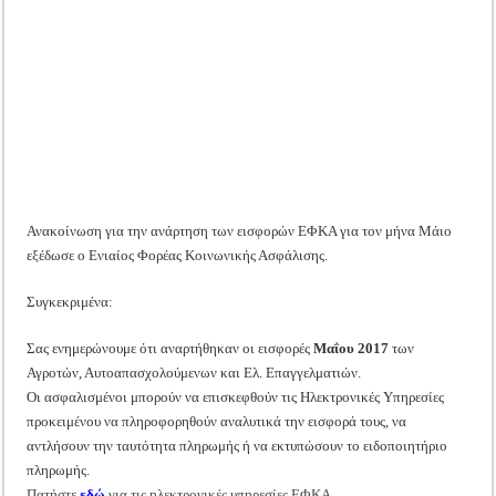
ΕΦΚΑ
Tακτική Γενική Συνέλευση του Αγροτικού Συνεταιρισμού Μεσολογγίου-Ναυπακτ
Μαΐου
2017
Η περίοδος συγκομιδής της Ελιάς ξεκίνησε…με Μεγάλες Προσφορές!!
Οι Φθινοπωρινές σπορές ξεκίνησαν!
Ημερίδα: Τρέφοντας Βιώσιμα το Μέλλον: Η Δύναμη των Εντόμων
Ανακοίνωση για την ανάρτηση των εισφορών ΕΦΚΑ για τον μήνα Μάιο
εξέδωσε ο Ενιαίος Φορέας Κοινωνικής Ασφάλισης.
Συγκεκριμένα:
Σας ενημερώνουμε ότι αναρτήθηκαν οι εισφορές
Μα
ΐ
ου 2017
των
Αγροτών, Αυτοαπασχολούμενων και Ελ. Επαγγελματιών.
Οι ασφαλισμένοι μπορούν να επισκεφθούν τις Ηλεκτρονικές Υπηρεσίες
προκειμένου να πληροφορηθούν αναλυτικά την εισφορά τους, να
αντλήσουν την ταυτότητα πληρωμής ή να εκτυπώσουν το ειδοποιητήριο
πληρωμής.
Πατήστε
εδώ
για τις ηλεκτρονικές υπηρεσίες ΕΦΚΑ