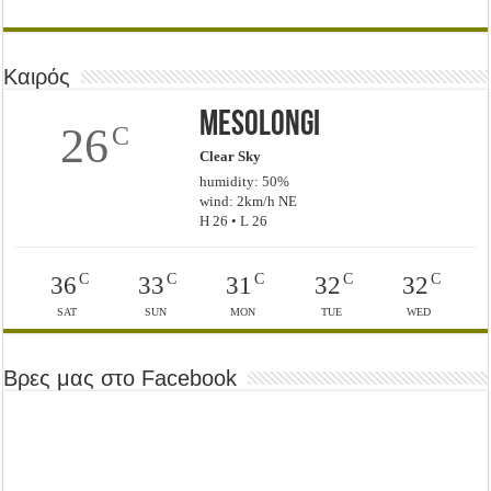
Καιρός
Mesolongi
26
C
Clear Sky
humidity: 50%
wind: 2km/h NE
H 26 • L 26
C
C
C
C
C
36
33
31
32
32
SAT
SUN
MON
TUE
WED
Βρες μας στο Facebook