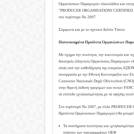
Οργανώσεων Παραγωγών ελαιολάδου και επιτραπ
”PRODUCER ORGANISATIONS΄CERTIFIED PR
στο περίπτερο Νο 2007.
Σύμφωνα και με το σχετικό Δελτίο Τύπου:
Πιστοποιημένα Προϊόντα Οργανώσεων Παρ
Με όχημα την ποιότητα, την καινοτομία και τη
δεκατρείς ελληνικές Οργανώσεις Παραγωγών ελ
ελιάς υπό την καθοδήγηση της εταιρείας ΑΞΙ
συνεργασία με την Εθνική Κοινοπραξία των Ε
Consorzio Nazionale Degli Olivicoltori (CNO)
στην θερινή έκθεση τροφίμων και ποτών FANC
σε επίπεδο ιχνηλασιμότητας με τα υψηλής ποιό
Στο περίπτερό Νο 2007, με τίτλο PRODUC
Προϊόντα Οργανώσεων Παραγωγών) θα μπορείτε
Τα συστήματα ποιότητας και ιχνηλασιμότητα
πλαίσιο των προγραμμάτων ΟΕΦ