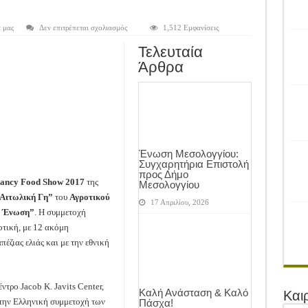
ρονιά!
του Αγροτικού Συνεταιρισμού Μεσολογγίου-Ναυπακτίας ”Η Ένωση”
στο
 μας
Δεν επιτρέπεται σχολιασμός
1,512 Εμφανίσεις
Τα
προϊόντα
 Ελιάς ξεκίνησε…με Μεγάλες Προσφορές!!
Τελευταία
”Αιτωλική
Γη”
Άρθρα
ίνησαν!
στην
Fancy
Food
α το Μέλλον: Η Δύναμη των Εντόμων
Show
2017
της
Νέας
Υόρκης
Ένωση Μεσολογγίου:
Συγχαρητήρια Επιστολή
προς Δήμο
ancy Food Show 2017
της
Μεσολογγίου
Αιτωλική Γη”
του
Αγροτικού
17 Απριλίου, 2026
Η Ένωση”
. Η συμμετοχή
ροτική, με 12 ακόμη
ζιας ελιάς και με την εθνική
τρο Jacob K. Javits Center,
Καλή Ανάσταση & Καλό
Και
 την Ελληνική συμμετοχή των
Πάσχα!