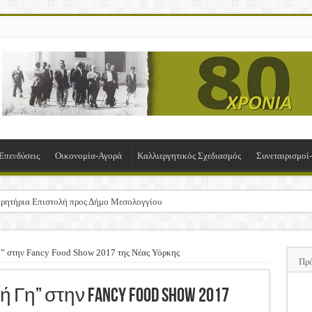
Επενδύσεις
Οικονομία-Αγορά
Καλλιεργητικός Σχεδιασμός
Συνεταιρισμο
ρητήρια Επιστολή προς Δήμο Μεσολογγίου
σχα!
ΚΛΟΓΙΚΗ ΓΕΝΙΚΗ ΣΥΝΕΛΕΥΣΗ
η” στην Fancy Food Show 2017 της Νέας Υόρκης
Πρ
υση της Πρόσκλησης Σχεδίων Βελτίωσης
ΠΑ
Γη” στην Fancy Food Show 2017