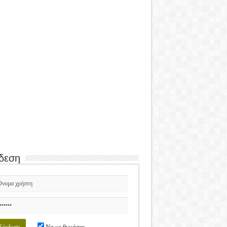
δεση
Να με θυμάσαι