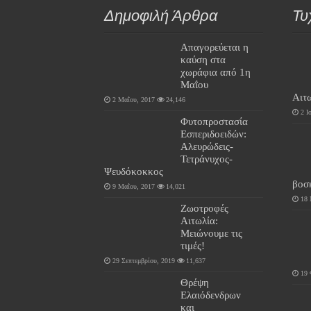
Δημοφιλή Άρθρα
Τυ
Απαγορεύεται η
καύση στα
χωράφια από 1η
Μαΐου
Αιτ
2 Μαΐου, 2017
24,146
2 Ι
Φυτοπροστασία
Εσπεριδοειδών:
Αλευρώδεις-
Τετράνυχος-
Ψευδόκοκκος
βοσ
9 Μαΐου, 2017
14,021
18 
Ζωοτροφές
Αιτωλία:
Μειώνουμε τις
τιμές!
29 Σεπτεμβρίου, 2019
11,637
19 
Θρέψη
Ελαιόδενδρων
και