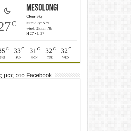
Mesolongi
Clear Sky
27
C
humidity: 57%
wind: 2km/h NE
H 27 • L 27
C
C
C
C
C
35
33
31
32
32
SAT
SUN
MON
TUE
WED
ς μας στο Facebook