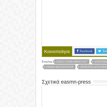
Facebook
Twi
Κοινοποίησε
Ετικέτες
FANCY FOOD SHOW 2017
ΑΓΡΟΤΙΚΌ
ΈΝΩΣΗ ΜΕΣΟΛΟΓΓΊΟΥ
ΠΡΟΪΌΝΤΑ ΑΙΤΩΛΙΚΉ
Σχετικά easmn-press