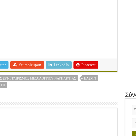
tter
Stumbleupon
LinkedIn
Pinterest
Σ ΣΥΝΕΤΑΙΡΙΣΜΌΣ ΜΕΣΟΛΟΓΓΊΟΥ-ΝΑΥΠΑΚΤΊΑΣ
ΕΑΣΜΝ
 ΓΉ
Σύν