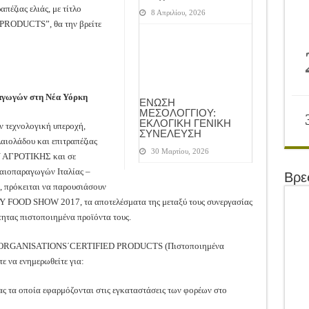
έζιας ελιάς, με τίτλο
8 Απριλίου, 2026
ODUCTS”, θα την βρείτε
αγωγών στη Νέα Υόρκη
ΕΝΩΣΗ
ΜΕΣΟΛΟΓΓΙΟΥ:
ΕΚΛΟΓΙΚΗ ΓΕΝΙΚΗ
ν τεχνολογική υπεροχή,
ΣΥΝΕΛΕΥΣΗ
αιολάδου και επιτραπέζιας
30 Μαρτίου, 2026
ΟΝ ΑΓΡΟΤΙΚΗΣ και σε
λαιοπαραγωγών Ιταλίας –
Βρε
, πρόκειται να παρουσιάσουν
Y FOOD SHOW 2017, τα αποτελέσματα της μεταξύ τους συνεργασίας
τητας πιστοποιημένα προϊόντα τους.
ER ORGANISATIONS΄CERTIFIED PRODUCTS (Πιστοποιημένα
 να ενημερωθείτε για:
ς τα οποία εφαρμόζονται στις εγκαταστάσεις των φορέων στο