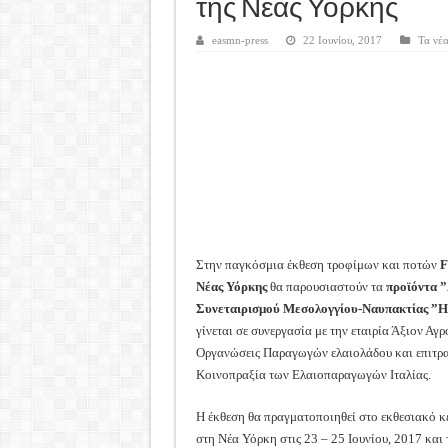
Καλά Χριστούγεννα! Καλή Χ
της Νέας Υόρκης
Tακτική Γενική Συνέλευση 
easmn-press
22 Ιουνίου, 2017
Τα νέα
Η περίοδος συγκομιδής της
Οι Φθινοπωρινές σπορές ξεκ
Ημερίδα: Τρέφοντας Βιώσιμ
Στην παγκόσμια έκθεση τροφίμων και ποτών
F
Νέας Υόρκης
θα παρουσιαστούν τα
προϊόντα
”
Συνεταιρισμού Μεσολογγίου-Ναυπακτίας ”
γίνεται σε συνεργασία με την εταιρία Άξιον Αγ
Οργανώσεις Παραγωγών ελαιολάδου και επιτραπέ
Κοινοπραξία των Ελαιοπαραγωγών Ιταλίας.
Η έκθεση θα πραγματοποιηθεί στο εκθεσιακό κέν
στη Νέα Υόρκη στις 23 – 25 Ιουνίου, 2017 και