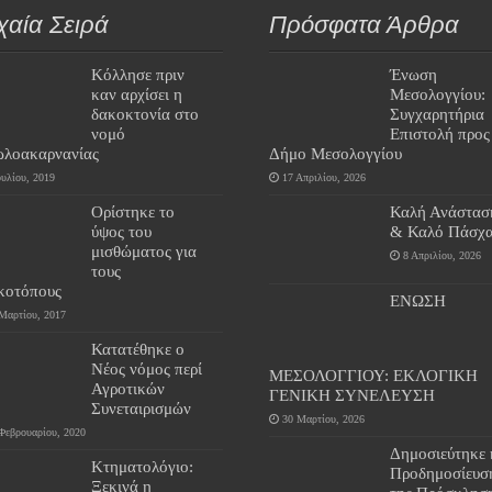
χαία Σειρά
Πρόσφατα Άρθρα
Κόλλησε πριν
Ένωση
καν αρχίσει η
Μεσολογγίου:
δακοκτονία στο
Συγχαρητήρια
νομό
Επιστολή προς
ωλοακαρνανίας
Δήμο Μεσολογγίου
ουλίου, 2019
17 Απριλίου, 2026
Ορίστηκε το
Καλή Ανάστασ
ύψος του
& Καλό Πάσχα
μισθώματος για
8 Απριλίου, 2026
τους
κοτόπους
ΕΝΩΣΗ
Μαρτίου, 2017
Κατατέθηκε ο
Νέος νόμος περί
ΜΕΣΟΛΟΓΓΙΟΥ: ΕΚΛΟΓΙΚΗ
Αγροτικών
ΓΕΝΙΚΗ ΣΥΝΕΛΕΥΣΗ
Συνεταιρισμών
30 Μαρτίου, 2026
Φεβρουαρίου, 2020
Δημοσιεύτηκε 
Κτηματολόγιο:
Προδημοσίευσ
Ξεκινά η