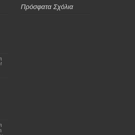
Πρόσφατα Σχόλια
η
!
η
η