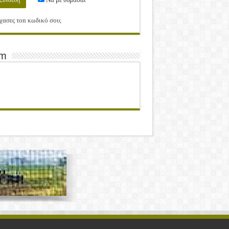
χασες τοn κωδικό σου;
am