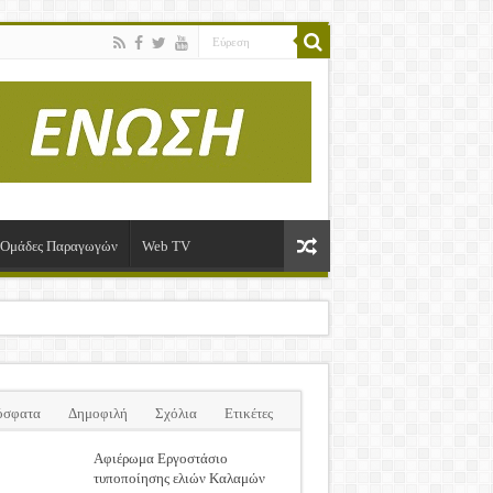
ί-Ομάδες Παραγωγών
Web TV
όσφατα
Δημοφιλή
Σχόλια
Ετικέτες
Αφιέρωμα Εργοστάσιο
τυποποίησης ελιών Καλαμών