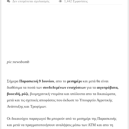
στο
Δεν επιτρέπεται σχολιασμός
1,442 Εμφανίσεις
Tακτική Γενική Συνέλευση του Αγροτικού Συνεταιρισμού Μεσολογγίου-Ναυπακτ
Πληρώνονται
οι
Η περίοδος συγκομιδής της Ελιάς ξεκίνησε…με Μεγάλες Προσφορές!!
Συνδεδεμένες
ενισχύσεις
από
Οι Φθινοπωρινές σπορές ξεκίνησαν!
το
μεσημέρι
της
Ημερίδα: Τρέφοντας Βιώσιμα το Μέλλον: Η Δύναμη των Εντόμων
Παρασκευής
και
μετά
pic:newsbomb
Σήμερα
Παρασκευή 9 Ιουνίου
, απο το
μεσημέρι
και μετά θα είναι
διαθέσιμα τα ποσά των
συνδεδεμένων ενισχύσεων
για τα
αιγοπρόβατα,
βοοειδή, ρύζι
, βιομηχανική ντομάτα και υπόλοιπα απο τα δικαιώματα,
μετά και τις σχετικές αποφάσεις που έκδωσε το Υπουργείο Αγροτικής
Ανάπτυξης και Τροφίμων.
Οι δικαιούχοι παραγωγοί θα μπορούν από το μεσημέρι της Παρασκευής
και μετά να πραγματοποιήσουν αναλήψεις μέσω των ΑΤΜ και απο τη