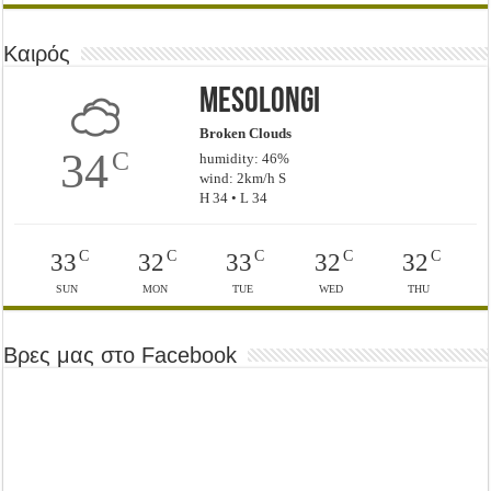
Καιρός
Mesolongi
Broken Clouds
34
C
humidity: 46%
wind: 2km/h S
H 34 • L 34
C
C
C
C
C
33
32
33
32
32
SUN
MON
TUE
WED
THU
Βρες μας στο Facebook