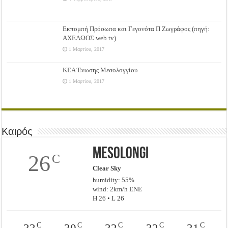
Εκπομπή Πρόσωπα και Γεγονότα Π Ζωγράφος (πηγή:
ΑΧΕΛΩΟΣ web tv)
1 Μαρτίου, 2017
ΚΕΑ Ένωσης Μεσολογγίου
1 Μαρτίου, 2017
Καιρός
Mesolongi
26
C
Clear Sky
humidity: 55%
wind: 2km/h ENE
H 26 • L 26
C
C
C
C
C