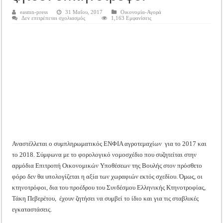
Tακτική Γενική Συνέλευση του Αγροτικού Συνεταιρισμού Μεσολογγίου-Ναυπακτ
easmn-press
31 Μαΐου, 2017
Οικονομία-Αγορά
στο
Δεν επιτρέπεται σχολιασμός
1,163 Εμφανίσεις
Η περίοδος συγκομιδής της Ελιάς ξεκίνησε…με Μεγάλες Προσφορές!!
Να
ανασταλεί
Οι Φθινοπωρινές σπορές ξεκίνησαν!
ο
συμπληρωματικός
ΕΝΦΙΑ
Ημερίδα: Τρέφοντας Βιώσιμα το Μέλλον: Η Δύναμη των Εντόμων
και
για
τις
σταβλικές
εγκαταστάσεις
ζητούν
οι
κτηνοτρόφοι
Αναστέλλεται ο συμπληρωματικός ΕΝΦΙΑ αγροτεμαχίων για το 2017 και
το 2018. Σύμφωνα με το φορολογικό νομοσχέδιο που συζητείται στην
αρμόδια Επιτροπή Οικονομικών Υποθέσεων της Βουλής στον πρόσθετο
φόρο δεν θα υπολογίζεται η αξία των χωραφιών εκτός σχεδίου. Όμως, οι
κτηνοτρόφοι, δια του προέδρου του Συνδέσμου Ελληνικής Κτηνοτροφίας,
Τάκη Πεβερέτου, έχουν ζητήσει να συμβεί το ίδιο και για τις σταβλικές
εγκαταστάσεις.