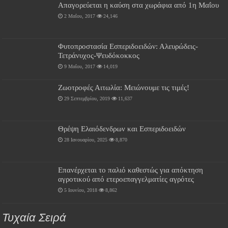
Απαγορεύεται η καύση στα χωράφια από 1η Μαΐου
2 Μαΐου, 2017
24,146
Φυτοπροστασία Εσπεριδοειδών: Αλευρώδεις-
Τετράνυχος-Ψευδόκοκκος
9 Μαΐου, 2017
14,019
Ζωοτροφές Αιτωλία: Μειώνουμε τις τιμές!
29 Σεπτεμβρίου, 2019
11,637
Θρέψη Ελαιόδενδρων και Εσπεριδοειδών
28 Ιανουαρίου, 2025
8,870
Επανέρχεται το παλιό καθεστώς για απόκτηση
αγροτικού από ετεροεπαγγελματίες αγρότες
5 Ιουνίου, 2018
8,862
Τυχαία Σειρά