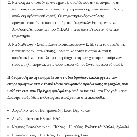
Να πραγματοποιούν εργαστηριακές αναλύσεις στην ενταγμένη στη
δέσμευση εκμετάλλευση (εδαφολογική ανάλυση, φυλλοδιαγνωστική,
ανάλυση αρδευτικού νερού). Οι εργαστηριακές αναλύσεις
πραγματοποιούνται από τα Τμήματα Γεωργικών Εφαρμογών και
Ανάλυσης Λιπασμάτων του ΥΠΑΑΤ ή από διαπιστευμένα ιδιωτικά
εργαστήρια.
Να διαθέτουν «Σχέδιο Διαχείρισης Εισροών» (ΣΔΕ) για το σύνολο της
ενταγμένης εκμετάλλευσης, μέσω του οποίου εξασφαλίζεται η
αποδοτική και αποτελεσματική διαχείριση των χρησιμοποιούμενων
εισροών (λιπάσματα, φυτοπροστατευτικά προϊόντα, αρδευτικό νερό).
Η δέσμευση αυτή εφαρμόζεται στις δενδρώδεις καλλιέργειες των
ευπρόσβλητων στα νιτρικά ιόντα γεωργικής προέλευσης περιοχών, που
καλύπτονται από Πρόγραμμα Δράσης.
Από τα υφιστάμενα Προγράμματα
Δράσης, δενδρώδεις καλλιέργειες περιέχονται στα ακόλουθα:
Αργολικό πεδίο: Εσπεριδοειδή, Ελιά, Βερικοκιά
Λεκάνη Πηνειού Ηλείας: Ελιά
Κάμπος Θεσσαλονίκης – Πέλλας – Ημαθίας: Ροδακινιά, Μηλιά, Αχλαδιά
Πεδιάδα Άρτας – Πρέβεζας: Εσπεριδοειδή, Ελιά