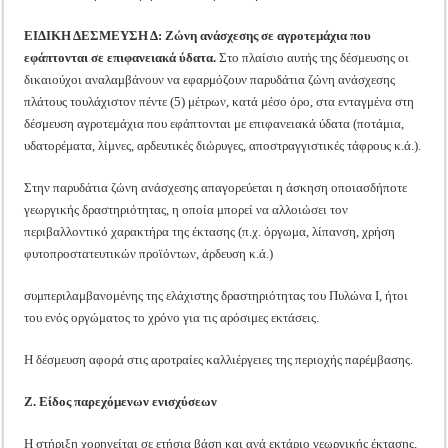
ΕΙΔΙΚΗ ΔΕΣΜΕΥΣΗ Δ: Ζώνη ανάσχεσης σε αγροτεμάχια που
εφάπτονται σε επιφανειακά ύδατα.
Στο πλαίσιο αυτής της δέσμευσης οι
δικαιούχοι αναλαμβάνουν να εφαρμόζουν παρυδάτια ζώνη ανάσχεσης
πλάτους τουλάχιστον πέντε (5) μέτρων, κατά μέσο όρο, στα ενταγμένα στη
δέσμευση αγροτεμάχια που εφάπτονται με επιφανειακά ύδατα (ποτάμια,
υδατορέματα, λίμνες, αρδευτικές διώρυγες, αποστραγγιστικές τάφρους κ.ά.).
Στην παρυδάτια ζώνη ανάσχεσης απαγορεύεται η άσκηση οποιασδήποτε
γεωργικής δραστηριότητας, η οποία μπορεί να αλλοιώσει τον
περιβαλλοντικό χαρακτήρα της έκτασης (π.χ. όργωμα, λίπανση, χρήση
φυτοπροστατευτικών προϊόντων, άρδευση κ.ά.)
συμπεριλαμβανομένης της ελάχιστης δραστηριότητας του Πυλώνα I, ήτοι
του ενός οργώματος το χρόνο για τις αρόσιμες εκτάσεις.
Η δέσμευση αφορά στις αροτραίες καλλιέργειες της περιοχής παρέμβασης.
Ζ. Είδος παρεχόμενων ενισχύσεων
Η στήριξη χορηγείται σε ετήσια βάση και ανά εκτάριο γεωργικής έκτασης,