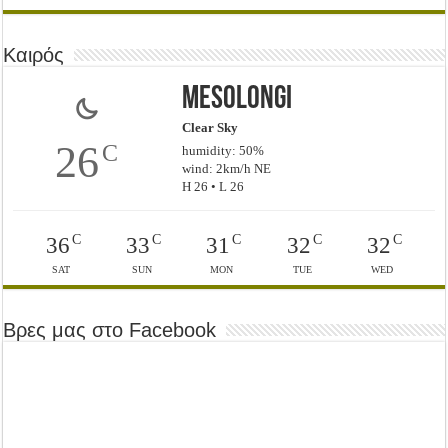
Καιρός
Mesolongi
Clear Sky
26
C
humidity: 50%
wind: 2km/h NE
H 26 • L 26
C
C
C
C
C
36
33
31
32
32
SAT
SUN
MON
TUE
WED
Βρες μας στο Facebook