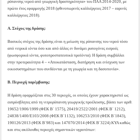
ρύπανσης νερού από γεωργική δραστηριότητα» του ΠΑΑ 2014-2020, με
πρώτο έτος εφαρμογής 2018 (φθινοπωρινές καλλιέργειες 2017 – εαρινές
καλλιέργειες 2018).
Α. Στόχος της δράσης:
Βασικός στόχος της δράσης είναι η μείωση της ρύπανσης του νερού τόσο
από νιτρικά ιόντα όσο και από άλλες εν δυνάμει ρυπογόνες εισροές
(φωσφορικά ιόντα, φυτοπροστατευτικά προϊόντα). Η δράση συμβάλλει
στην προτεραιότητα 4 – «Αποκατάσταση, διατήρηση και ενίσχυση των
οικοσυστημάτων που συνδέονται με τη γεωργία και τη δασοπονία».
Β. Περιοχή παρέμβασης:
Η δράση εφαρμόζεται στις 30 περιοχές, οι οποίες έχουν χαρακτηριστεί ως
ευπρόσβλητες από τη νιτρορύπανση γεωργικής προέλευσης, βάσει των αριθ.
19652/1906/1999 (ΦΕΚ Β΄ 1575), 20419/2522/2001 (ΦΕΚ Β΄ 1212),
24838/1400/Ε103/2008 (ΦΕΚ Β΄1132), 106253/2010 (ΦΕΚ Β΄1843),
190126/2013 (ΦΕΚ Β΄983) και 147070/2014 (ΦΕΚ Β΄3224) ΚΥΑ καθώς
και στις ακόλουθες περιοχές σημαντικών υγροτόπων: