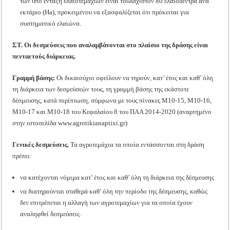
των υπό ένταξη ελαιοτεμαχίων είναι τουλάχιστον 80 ελαιόδεντρα ανά
εκτάριο (Ha), προκειμένου να εξασφαλίζεται ότι πρόκειται για
συστηματικό ελαιώνα.
ΣΤ. Οι δεσμεύσεις που αναλαμβάνονται στο πλαίσιο της δράσης είναι
πενταετούς διάρκειας.
Γραμμή βάσης:
Οι δικαιούχοι οφείλουν να τηρούν, κατ’ έτος και καθ’ όλη
τη διάρκεια των δεσμεύσεών τους, τη γραμμή βάσης της εκάστοτε
δέσμευσης, κατά περίπτωση, σύμφωνα με τους πίνακες Μ10-15, Μ10-16,
Μ10-17 και Μ10-18 του Κεφαλαίου 8 του ΠΑΑ 2014-2020 (αναρτημένο
στην ιστοσελίδα www.agrotikianaptixi.gr)
Γενικές δεσμεύσεις.
Τα αγροτεμάχια τα οποία εντάσσονται στη δράση
πρέπει:
να κατέχονται νόμιμα κατ’ έτος και καθ’ όλη τη διάρκεια της δέσμευσης
να διατηρούνται σταθερά καθ’ όλη την περίοδο της δέσμευσης, καθώς
δεν επιτρέπεται η αλλαγή των αγροτεμαχίων για τα οποία έχουν
αναληφθεί δεσμεύσεις.