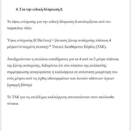
4. Για την ειδική δέσμευση Δ
Το ύψος ενίσχυσης για την ειδική δέσμευση Δ υπολογίζεται από τον
παρακάτω τύπο:
Ύψος ενίσχυσης (€/Ha/έτος) = (έκταση ζώνης ανάσχεσης πλάτους 4
μέτρων/ενταγμένη έκταση) * Τυπικό Ακαθάριστο Κέρδος (ΤΑΚ).
Αποζημιώνεται η απώλεια εισοδήματος για τα 4 από τα 5 μέτρα πλάτους
της ζώνης ανάσχεσης, δεδομένου ότι στο πλαίσιο της πολλαπλής
συμμόρφωσης απαγορεύεται η καλλιέργεια σε απόσταση μικρότερη του
ενός μέτρου από τις όχθες υδατορεμάτων και λοιπών υδάτινων όγκων
(γραμμή βάσης).
Το ΤΑΚ για τις επιλέξιμες καλλιέργειες αποτυπώνεται στον ακόλουθο
πίνακα.