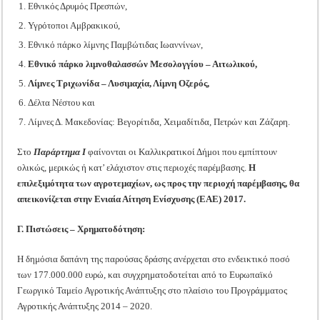
Εθνικός Δρυμός Πρεσπών,
Υγρότοποι Αμβρακικού,
Εθνικό πάρκο λίμνης Παμβώτιδας Ιωαννίνων,
Εθνικό πάρκο λιμνοθαλασσών Μεσολογγίου – Αιτωλικού,
Λίμνες Τριχωνίδα – Λυσιμαχία, Λίμνη Οζερός,
Δέλτα Νέστου και
Λίμνες Δ. Μακεδονίας: Βεγορίτιδα, Χειμαδίτιδα, Πετρών και Ζάζαρη.
Στο
Παράρτημα Ι
φαίνονται οι Καλλικρατικοί Δήμοι που εμπίπτουν
ολικώς, μερικώς ή κατ’ ελάχιστον στις περιοχές παρέμβασης.
Η
επιλεξιμότητα των αγροτεμαχίων, ως προς την περιοχή παρέμβασης, θα
απεικονίζεται στην Ενιαία Αίτηση Ενίσχυσης (ΕΑΕ) 2017.
Γ. Πιστώσεις – Χρηματοδότηση:
Η δημόσια δαπάνη της παρούσας δράσης ανέρχεται στο ενδεικτικό ποσό
των 177.000.000 ευρώ, και συγχρηματοδοτείται από το Ευρωπαϊκό
Γεωργικό Ταμείο Αγροτικής Ανάπτυξης στο πλαίσιο του Προγράμματος
Αγροτικής Ανάπτυξης 2014 – 2020.