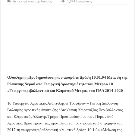
στο
Δεν επιτρέπεται σχολιασμός
1,844 Εμφανίσεις
Tακτική Γενική Συνέλευση του Αγροτικού Συνεταιρισμού Μεσολογγίου-Ναυπακτ
Όλη
η
Η περίοδος συγκομιδής της Ελιάς ξεκίνησε…με Μεγάλες Προσφορές!!
προδημοσίευση
για
την
Οι Φθινοπωρινές σπορές ξεκίνησαν!
Νιτρορύπανση,
το
3ο
Ημερίδα: Τρέφοντας Βιώσιμα το Μέλλον: Η Δύναμη των Εντόμων
τρίμηνο
του
2017
η
προκήρυξη
Ολόκληρη η Προδημοσίευση που αφορά τη Δράση 10.01.04 Μείωση της
Ρύπανσης Νερού απο Γεωργική Δραστηριότητα του Μέτρου 10
«Γεωργοπεριβαλλοντικά και Κλιματικά Μέτρα» του ΠΑΑ 2014-2020
Το Υπουργείο Αγροτικής Ανάπτυξης & Τροφίμων – Γενική Διεύθυνση
Βιώσιμης Αγροτικής Ανάπτυξης / Διεύθυνση Χωροταξίας Περιβάλλοντος
και Κλιματικής Αλλαγής/Τμήμα Προστασίας Φυσικών Πόρων από
Αγροτικές Δραστηριότητες, προτίθεται να προκηρύξει το 3 ο τρίμηνο του
2017 τη γεωργοπεριβαλλοντική-κλιματική δράση 10.1.04 «Μείωση της