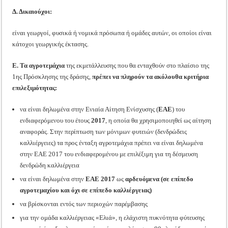
Δ. Δικαιούχοι:
είναι γεωργοί, φυσικά ή νομικά πρόσωπα ή ομάδες αυτών, οι οποίοι είναι
κάτοχοι γεωργικής έκτασης.
Ε. Τα αγροτεμάχια
της εκμετάλλευσης που θα ενταχθούν στο πλαίσιο της
1ης Πρόσκλησης της δράσης,
πρέπει να πληρούν τα ακόλουθα κριτήρια
επιλεξιμότητας:
να είναι δηλωμένα στην Ενιαία Αίτηση Ενίσχυσης (
ΕΑΕ
) του
ενδιαφερόμενου του έτους
2017
, η οποία θα χρησιμοποιηθεί ως αίτηση
αναφοράς. Στην περίπτωση των μόνιμων φυτειών (δενδρώδεις
καλλιέργειες) τα προς ένταξη αγροτεμάχια πρέπει να είναι δηλωμένα
στην ΕΑΕ 2017 του ενδιαφερομένου με επιλέξιμη για τη δέσμευση
δενδρώδη καλλιέργεια
να είναι δηλωμένα στην
ΕΑΕ 2017
ως
αρδευόμενα (σε επίπεδο
αγροτεμαχίου και όχι σε επίπεδο καλλιέργειας)
να βρίσκονται εντός των περιοχών παρέμβασης
για την ομάδα καλλιέργειας «Ελιά», η ελάχιστη πυκνότητα φύτευσης