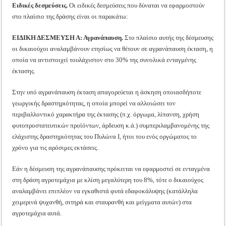
Ειδικές δεσμεύσεις.
Οι ειδικές δεσμεύσεις που δύναται να εφαρμοστούν
στο πλαίσιο της δράσης είναι οι παρακάτω:
ΕΙΔΙΚΗ ΔΕΣΜΕΥΣΗ Α: Αγρανάπαυση.
Στο πλαίσιο αυτής της δέσμευσης
οι δικαιούχοι αναλαμβάνουν ετησίως να θέτουν σε αγρανάπαυση έκταση, η
οποία να αντιστοιχεί τουλάχιστον στο 30% της συνολικά ενταγμένης
έκτασης.
Στην υπό αγρανάπαυση έκταση απαγορεύεται η άσκηση οποιασδήποτε
γεωργικής δραστηριότητας, η οποία μπορεί να αλλοιώσει τον
περιβαλλοντικό χαρακτήρα της έκτασης (π.χ. όργωμα, λίπανση, χρήση
φυτοπροστατευτικών προϊόντων, άρδευση κ.ά.) συμπεριλαμβανομένης της
ελάχιστης δραστηριότητας του Πυλώνα I, ήτοι του ενός οργώματος το
χρόνο για τις αρόσιμες εκτάσεις.
Εάν η δέσμευση της αγρανάπαυσης πρόκειται να εφαρμοστεί σε ενταγμένα
στη δράση αγροτεμάχια με κλίση μεγαλύτερη του 8%, τότε ο δικαιούχος
αναλαμβάνει επιπλέον να εγκαθιστά φυτά εδαφοκάλυψης (κατάλληλα
χειμερινά ψυχανθή, σιτηρά και σταυρανθή και μείγματα αυτών) στα
αγροτεμάχια αυτά.