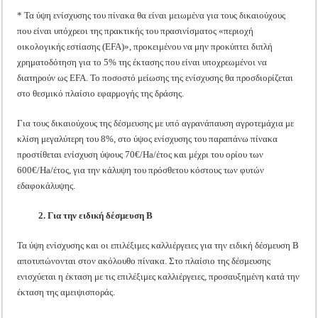
* Τα ύψη ενίσχυσης του πίνακα θα είναι μειωμένα για τους δικαιούχους
που είναι υπόχρεοι της πρακτικής του πρασινίσματος «περιοχή
οικολογικής εστίασης (EFA)», προκειμένου να μην προκύπτει διπλή
χρηματοδότηση για το 5% της έκτασης που είναι υποχρεωμένοι να
διατηρούν ως EFA. Το ποσοστό μείωσης της ενίσχυσης θα προσδιορίζεται
στο θεσμικό πλαίσιο εφαρμογής της δράσης.
Για τους δικαιούχους της δέσμευσης με υπό αγρανάπαυση αγροτεμάχια με
κλίση μεγαλύτερη του 8%, στο ύψος ενίσχυσης του παραπάνω πίνακα
προστίθεται ενίσχυση ύψους 70€/Ha/έτος και μέχρι του ορίου των
600€/Ha/έτος, για την κάλυψη του πρόσθετου κόστους των φυτών
εδαφοκάλυψης.
2. Για την ειδική δέσμευση Β
Τα ύψη ενίσχυσης και οι επιλέξιμες καλλιέργειες για την ειδική δέσμευση Β
αποτυπώνονται στον ακόλουθο πίνακα. Στο πλαίσιο της δέσμευσης
ενισχύεται η έκταση με τις επιλέξιμες καλλιέργειες, προσαυξημένη κατά την
έκταση της αμειψισποράς.