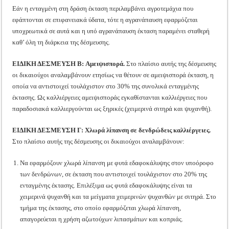
Εάν η ενταγμένη στη δράση έκταση περιλαμβάνει αγροτεμάχια που
εφάπτονται σε επιφανειακά ύδατα, τότε η αγρανάπαυση εφαρμόζεται
υποχρεωτικά σε αυτά και η υπό αγρανάπαυση έκταση παραμένει σταθερή
καθ’ όλη τη διάρκεια της δέσμευσης.
ΕΙΔΙΚΗ ΔΕΣΜΕΥΣΗ B: Αμειψισπορά.
Στο πλαίσιο αυτής της δέσμευσης
οι δικαιούχοι αναλαμβάνουν ετησίως να θέτουν σε αμειψισπορά έκταση, η
οποία να αντιστοιχεί τουλάχιστον στο 30% της συνολικά ενταγμένης
έκτασης. Ως καλλιέργειες αμειψισποράς εγκαθίστανται καλλιέργειες που
παραδοσιακά καλλιεργούνται ως ξηρικές (χειμερινά σιτηρά και ψυχανθή).
ΕΙΔΙΚΗ ΔΕΣΜΕΥΣΗ Γ: Χλωρά λίπανση σε δενδρώδεις καλλιέργειες.
Στο πλαίσιο αυτής της δέσμευσης οι δικαιούχοι αναλαμβάνουν:
Να εφαρμόζουν χλωρά λίπανση με φυτά εδαφοκάλυψης στον υποόροφο
των δενδρώνων, σε έκταση που αντιστοιχεί τουλάχιστον στο 20% της
ενταγμένης έκτασης. Επιλέξιμα ως φυτά εδαφοκάλυψης είναι τα
χειμερινά ψυχανθή και τα μείγματα χειμερινών ψυχανθών με σιτηρά. Στο
τμήμα της έκτασης, στο οποίο εφαρμόζεται χλωρά λίπανση,
απαγορεύεται η χρήση αζωτούχων λιπασμάτων και κοπριάς.