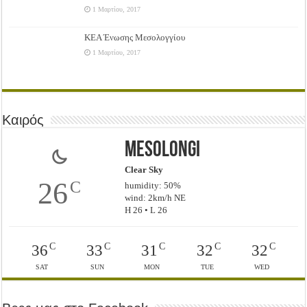
1 Μαρτίου, 2017
ΚΕΑ Ένωσης Μεσολογγίου
1 Μαρτίου, 2017
Καιρός
Mesolongi
Clear Sky
26
C
humidity: 50%
wind: 2km/h NE
H 26 • L 26
C
C
C
C
C
36
33
31
32
32
SAT
SUN
MON
TUE
WED