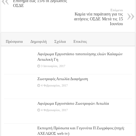
Επίσημα έως 15/6 οι Δηλώσεις
ΟΣΔΕ
Επόμενο
Καμία νέα παράταση για τις
αιτήσεις ΟΣΔΕ Μετά τις 15
Ιουνίου
Πρόσφατα
Δημοφιλή
Σχόλια
Ετικέτες
Αφιέρωμα Εργοστάσιο τυποποίησης ελιών Καλαμών
Αιτωλική Γη
3 Ιανουαρίου, 2017
Ζωοτροφές Αιτωλία Διαφήμιση
4 Φεβρουαρίου, 2017
Αφιέρωμα Εργοστάσιο Ζωοτροφών Αιτωλία
4 Φεβρουαρίου, 2017
Εκπομπή Πρόσωπα και Γεγονότα Π Ζωγράφος (πηγή:
ΑΧΕΛΩΟΣ web tv)