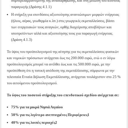
συμπεριλαμβανομένης της αναδιάρθρωσης, και στη μείωση του κόστους
παραγωγής (Δράσης 4.1.1)
Η στήριξη για επενδύσεις αξιοποίησης ανανεώσιμων μορφών ενέργειας
(ήλιος, αέρας, γεωθερμία κ.λπ.) στις γεωργικές εκμεταλλεύσεις, βάσει
των ενεργειακών τους αναγκών, ορθής διαχείρισης αποβλήτων και
υποπροϊόντων αλλά και αξιοποίησης τους για παραγωγή ενέργειας.
(Δράση 4.1.3)
Το ύψος του προϋπολογισμού της αίτησης για τις εκμεταλλεύσεις φυσικών
και νομικών πρόσωπων ανέρχεται έως τις 200.000 ευρώ, ενώ ο εν λόγω
προϋπολογισμός μπορεί να ανέλθει έως και τις 500.000 ευρώ, με την
προϋπόθεση ότι η τυπική απόδοση της εκμετάλλευσης, σύμφωνα με την
τελευταία Ενιαία Δήλωση Εκμετάλλευσης, ανέρχεται τουλάχιστον στο 25 %
του αιτούμενου προϋπολογισμού.
Το ύψος του ποσοτού στήριξης του επενδυτικού σχεδίου ανέρχεται σε:
75% για τα μικρά Νησιά Αιγαίου
50% για τις λιγότερο ανεπτυγμένες Περιφέρειες1
40% για τις λοιπές περιοχές2