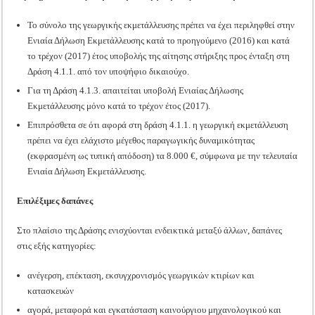
Το σύνολο της γεωργικής εκμετάλλευσης πρέπει να έχει περιληφθεί στην
Ενιαία Δήλωση Εκμετάλλευσης κατά το προηγούμενο (2016) και κατά
το τρέχον (2017) έτος υποβολής της αίτησης στήριξης προς ένταξη στη
Δράση 4.1.1. από τον υποψήφιο δικαιούχο.
Για τη Δράση 4.1.3. απαιτείται υποβολή Ενιαίας Δήλωσης
Εκμετάλλευσης μόνο κατά το τρέχον έτος (2017).
Επιπρόσθετα σε ότι αφορά στη δράση 4.1.1. η γεωργική εκμετάλλευση
πρέπει να έχει ελάχιστο μέγεθος παραγωγικής δυναμικότητας
(εκφρασμένη ως τυπική απόδοση) τα 8.000 €, σύμφωνα με την τελευταία
Ενιαία Δήλωση Εκμετάλλευσης.
Επιλέξιμες δαπάνες
Στο πλαίσιο της Δράσης ενισχύονται ενδεικτικά μεταξύ άλλων, δαπάνες
στις εξής κατηγορίες:
ανέγερση, επέκταση, εκσυγχρονισμός γεωργικών κτιρίων και
κατασκευών
αγορά, μεταφορά και εγκατάσταση καινούργιου μηχανολογικού και