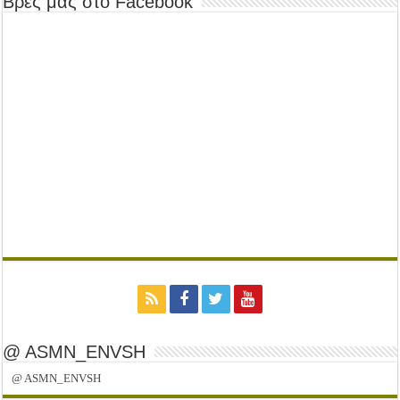
Βρες μας στο Facebook
@ ASMN_ENVSH
@ ASMN_ENVSH