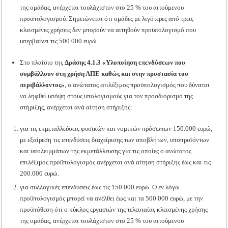
της ομάδας, ανέρχεται τουλάχιστον στο 25 % του αιτούμενου
προϋπολογισμού. Σημειώνεται ότι ομάδες με λιγότερες από τρεις
κλεισμένες χρήσεις δεν μπορούν να αιτηθούν προϋπολογισμό που
υπερβαίνει τις 500.000 ευρώ.
Στο πλαίσιο της
Δράσης 4.1.3 «Υλοποίηση επενδύσεων που
συμβάλλουν στη χρήση ΑΠΕ καθώς και στην προστασία του
περιβάλλοντος»
, ο ανώτατος επιλέξιμος προϋπολογισμός που δύναται
να ληφθεί υπόψη στους υπολογισμούς για τον προσδιορισμό της
στήριξης, ανέρχεται ανά αίτηση στήριξης:
για τις εκμεταλλεύσεις φυσικών και νομικών πρόσωπων 150.000 ευρώ,
με εξαίρεση τις επενδύσεις διαχείρισης των αποβλήτων, υποπροϊόντων
και υπολειμμάτων της εκμετάλλευσης για τις οποίες ο ανώτατος
επιλέξιμος προϋπολογισμός ανέρχεται ανά αίτηση στήριξης έως και τις
200.000 ευρώ.
για συλλογικές επενδύσεις έως τις 150.000 ευρώ. Ο εν λόγω
προϋπολογισμός μπορεί να ανέλθει έως και τα 500.000 ευρώ, με την
προϋπόθεση ότι ο κύκλος εργασιών της τελευταίας κλεισμένης χρήσης
της ομάδας, ανέρχεται τουλάχιστον στο 25 % του αιτούμενου