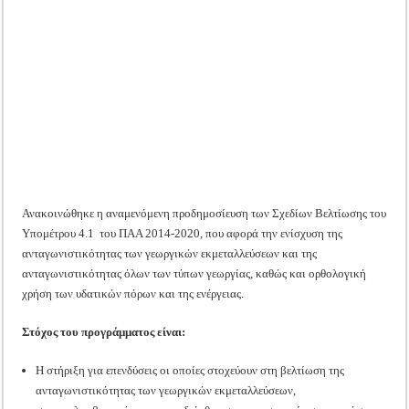
Σχεδίων
Tακτική Γενική Συνέλευση του Αγροτικού Συνεταιρισμού Μεσολογγίου-Ναυπακτ
Βελτίωσης
Η περίοδος συγκομιδής της Ελιάς ξεκίνησε…με Μεγάλες Προσφορές!!
Οι Φθινοπωρινές σπορές ξεκίνησαν!
Ημερίδα: Τρέφοντας Βιώσιμα το Μέλλον: Η Δύναμη των Εντόμων
Ανακοινώθηκε η αναμενόμενη προδημοσίευση των Σχεδίων Βελτίωσης του
Υπομέτρου 4.1 του ΠΑΑ 2014-2020, που αφορά την ενίσχυση της
ανταγωνιστικότητας των γεωργικών εκμεταλλεύσεων και της
ανταγωνιστικότητας όλων των τύπων γεωργίας, καθώς και ορθολογική
χρήση των υδατικών πόρων και της ενέργειας.
Στόχος του προγράμματος είναι:
Η στήριξη για επενδύσεις οι οποίες στοχεύουν στη βελτίωση της
ανταγωνιστικότητας των γεωργικών εκμεταλλεύσεων,