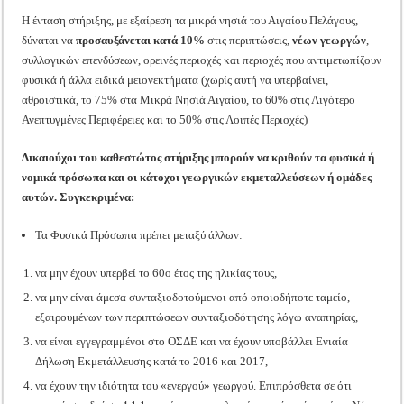
Η ένταση στήριξης, με εξαίρεση τα μικρά νησιά του Αιγαίου Πελάγους,
δύναται να
προσαυξάνεται κατά 10%
στις περιπτώσεις,
νέων γεωργών
,
συλλογικών επενδύσεων, ορεινές περιοχές και περιοχές που αντιμετωπίζουν
φυσικά ή άλλα ειδικά μειονεκτήματα (χωρίς αυτή να υπερβαίνει,
αθροιστικά, το 75% στα Μικρά Νησιά Αιγαίου, το 60% στις Λιγότερο
Ανεπτυγμένες Περιφέρειες και το 50% στις Λοιπές Περιοχές)
Δικαιούχοι του καθεστώτος στήριξης μπορούν να κριθούν τα φυσικά ή
νομικά πρόσωπα και οι κάτοχοι γεωργικών εκμεταλλεύσεων ή ομάδες
αυτών. Συγκεκριμένα:
Τα Φυσικά Πρόσωπα πρέπει μεταξύ άλλων:
να μην έχουν υπερβεί το 60ο έτος της ηλικίας τους,
να μην είναι άμεσα συνταξιοδοτούμενοι από οποιοδήποτε ταμείο,
εξαιρουμένων των περιπτώσεων συνταξιοδότησης λόγω αναπηρίας,
να είναι εγγεγραμμένοι στο ΟΣΔΕ και να έχουν υποβάλλει Ενιαία
Δήλωση Εκμετάλλευσης κατά το 2016 και 2017,
να έχουν την ιδιότητα του «ενεργού» γεωργού. Επιπρόσθετα σε ότι