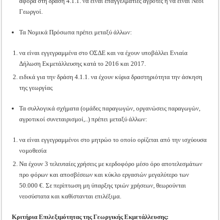
αφορά στη δράση 4.1.1. να είναι επαγγελματίες αγρότες ή να είναι Νέοι
Γεωργοί.
Τα Νομικά Πρόσωπα πρέπει μεταξύ άλλων:
να είναι εγγεγραμμένα στο ΟΣΔΕ και να έχουν υποβάλλει Ενιαία
Δήλωση Εκμετάλλευσης κατά το 2016 και 2017.
ειδικά για την δράση 4.1.1. να έχουν κύρια δραστηριότητα την άσκηση
της γεωργίας
Τα συλλογικά σχήματα (ομάδες παραγωγών, οργανώσεις παραγωγών,
αγροτικοί συνεταιρισμοί,..) πρέπει μεταξύ άλλων:
να είναι εγγεγραμμένοι στο μητρώο το οποίο ορίζεται από την ισχύουσα
νομοθεσία
Να έχουν 3 τελευταίες χρήσεις με κερδοφόρο μέσο όρο αποτελεσμάτων
προ φόρων και αποσβέσεων και κύκλο εργασιών μεγαλύτερο των
50.000 €. Σε περίπτωση μη ύπαρξης τριών χρήσεων, θεωρούνται
νεοσύστατα και καθίστανται επιλέξιμα.
Κριτήρια Επιλεξιμότητας της Γεωργικής Εκμετάλλευσης: