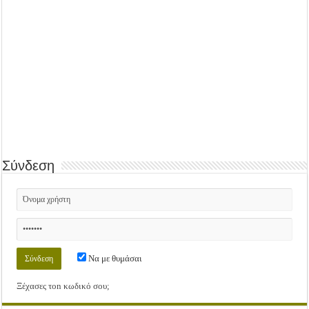
Σύνδεση
Να με θυμάσαι
Ξέχασες τοn κωδικό σου;