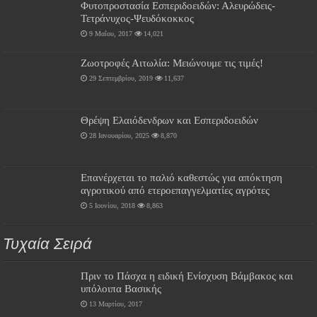
Φυτοπροστασία Εσπεριδοειδών: Αλευρώδεις-
Τετράνυχος-Ψευδόκοκκος
9 Μαΐου, 2017
14,021
Ζωοτροφές Αιτωλία: Μειώνουμε τις τιμές!
29 Σεπτεμβρίου, 2019
11,637
Θρέψη Ελαιόδενδρων και Εσπεριδοειδών
28 Ιανουαρίου, 2025
8,870
Επανέρχεται το παλιό καθεστώς για απόκτηση
αγροτικού από ετεροεπαγγελματίες αγρότες
5 Ιουνίου, 2018
8,863
Τυχαία Σειρά
Πριν το Πάσχα η ειδική Ενίσχυση Βάμβακος και
υπόλοιπα Βασικής
13 Μαρτίου, 2017