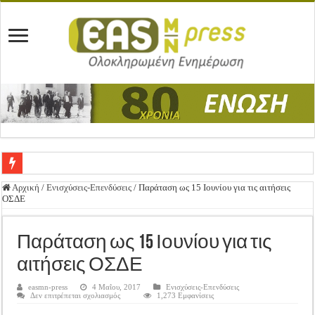
Ένωση Μεσολογγίου: Συγχαρητήρια Επιστολή προς Δήμο Μεσολογγίου
Αρχική
/
Ενισχύσεις-Επενδύσεις
/
Παράταση ως 15 Ιουνίου για τις αιτήσεις
ΟΣΔΕ
Καλή Ανάσταση & Καλό Πάσχα!
ΕΝΩΣΗ ΜΕΣΟΛΟΓΓΙΟΥ: ΕΚΛΟΓΙΚΗ ΓΕΝΙΚΗ ΣΥΝΕΛΕΥΣΗ
Παράταση ως 15 Ιουνίου για τις
Δημοσιεύτηκε η Προδημοσίευση της Πρόσκλησης Σχεδίων Βελτίωσης
αιτήσεις ΟΣΔΕ
Ανακοίνωση: Επιστροφή ΦΠΑ
easmn-press
4 Μαΐου, 2017
Ενισχύσεις-Επενδύσεις
στο
Δεν επιτρέπεται σχολιασμός
1,273 Εμφανίσεις
Καλά Χριστούγεννα! Καλή Χρονιά!
Παράταση
ως