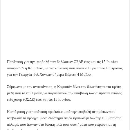
Tακτική Γενική Συνέλευση του Αγροτικού Συνεταιρισμού Μεσολογγίου-Ναυπακτ
15
Ιουνίου
για
Η περίοδος συγκομιδής της Ελιάς ξεκίνησε…με Μεγάλες Προσφορές!!
τις
αιτήσεις
ΟΣΔΕ
Οι Φθινοπωρινές σπορές ξεκίνησαν!
Ημερίδα: Τρέφοντας Βιώσιμα το Μέλλον: Η Δύναμη των Εντόμων
Παράταση για την υποβολή των δηλώσεων ΟΣΔΕ έως και τις 15 Ιουνίου
αποφάσισε η Κομισιόν, με ανακοίνωση που έκανε ο Ευρωπαίος Επίτροπος
για την Γεωργία Φιλ Χόγκαν σήμερα Πέμπτη 4 Μαΐου.
Σύμφωνα με την ανακοίνωση, η Κομισιόν δίνει την δυνατότητα στα κράτη
μέλη που το επιθυμούν, να παρατείνουν την υποβολή των αιτήσεων ενιαίας
ενίσχυσης (ΟΣΔΕ) έως και τις 15 Ιουνίου.
Η απόφαση για παράταση προέκυψε μετά την υποβολή αιτημάτων που
υπέβαλαν το προηγούμενο διάστημα σειρά κρατών-μελών της ΕΕ μετά από
αλλαγές που έκαναν στα διοικητικά τους συστήματα που χειρίζονται τη