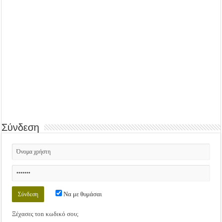
Σύνδεση
Να με θυμάσαι
Ξέχασες τοn κωδικό σου;