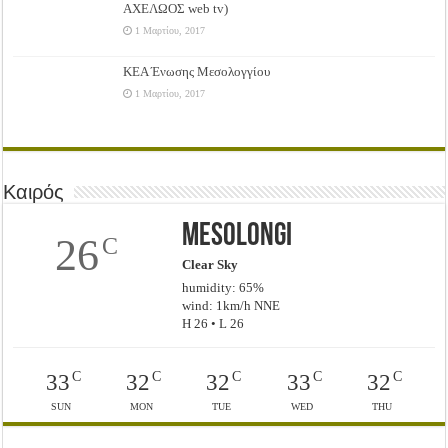
ΑΧΕΛΩΟΣ web tv)
1 Μαρτίου, 2017
ΚΕΑ Ένωσης Μεσολογγίου
1 Μαρτίου, 2017
Καιρός
Mesolongi
26
C
Clear Sky
humidity: 65%
wind: 1km/h NNE
H 26 • L 26
C
C
C
C
C
33
32
32
33
32
SUN
MON
TUE
WED
THU