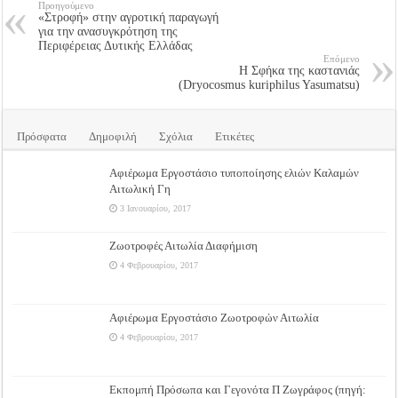
Προηγούμενο
«Στροφή» στην αγροτική παραγωγή
για την ανασυγκρότηση της
Περιφέρειας Δυτικής Ελλάδας
Επόμενο
Η Σφήκα της καστανιάς
(Dryocosmus kuriphilus Yasumatsu)
Πρόσφατα
Δημοφιλή
Σχόλια
Ετικέτες
Αφιέρωμα Εργοστάσιο τυποποίησης ελιών Καλαμών
Αιτωλική Γη
3 Ιανουαρίου, 2017
Ζωοτροφές Αιτωλία Διαφήμιση
4 Φεβρουαρίου, 2017
Αφιέρωμα Εργοστάσιο Ζωοτροφών Αιτωλία
4 Φεβρουαρίου, 2017
Εκπομπή Πρόσωπα και Γεγονότα Π Ζωγράφος (πηγή: