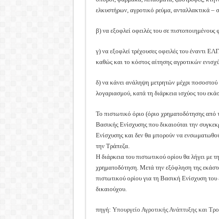
ελκυστήρων, αγροτικό ρεύμα, ανταλλακτικά – 
β) να εξοφλεί οφειλές του σε πιστοποιημένους 
γ) να εξοφλεί τρέχουσες οφειλές του έναντι Ε
καθώς και το κόστος αίτησης αγροτικών ενισχ
δ) να κάνει ανάληψη μετρητών μέχρι ποσοστού 
λογαριασμού, κατά τη διάρκεια ισχύος του εκά
Το πιστωτικό όριο (όριο χρηματοδότησης από τ
Βασικής Ενίσχυσης που δικαιούται την συγκεκ
Ενίσχυσης και δεν θα μπορούν να ενσωματωθούν
την Τράπεζα.
Η διάρκεια του πιστωτικού ορίου θα λήγει με τ
χρηματοδότηση. Μετά την εξόφληση της εκάστο
πιστωτικού ορίου για τη Βασική Ενίσχυση του 
δικαιούχου.
πηγή:
Υπουργείο Αγροτικής Ανάπτυξης και Τρ