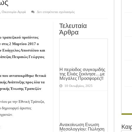
ρονιά!
ιώς
του Αγροτικού Συνεταιρισμού Μεσολογγίου-Ναυπακτίας ”Η Ένωση”
στο
,
Οικονομία-Αγορά
Δεν επιτρέπεται σχολιασμός
Μνημόνιο
συνεργασίας
 Ελιάς ξεκίνησε…με Μεγάλες Προσφορές!!
και
Τελευταία
για
ίνησαν!
την
Άρθρα
Κάρτα
Αγρότη
υ τραπεζικού προϊόντος
α το Μέλλον: Η Δύναμη των Εντόμων
της
 στις 2 Μαρτίου 2017 ο
Τράπεζας
Πειραιώς
ν Ευάγγελος Αποστόλου και
άπεζας Πειραιώς Γεώργιος
Η περίοδος συγκομιδής
της Ελιάς ξεκίνησε…με
α που ανταποκρίθηκε θετικά
Μεγάλες Προσφορές!!
ικής Ανάπτυξης προς όλα τα
10 Οκτωβρίου, 2025
ληνικής Ένωσης Τραπεζών
νίου με την Εθνική Τράπεζα,
 δημιουργεί άριστες
αγροτών.
Ανακοίνωση Ενωση
Και
:
Μεσολογγίου: Πώληση