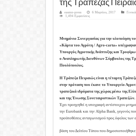
Καλά Χριστούγεννα! Καλή Χ
της Τράπεζας Πειρα
Tακτική Γενική Συνέλευση 
easmn-press
6 Μαρτίου, 2017
Γενικά
1,494 Εμφανίσεις
Η περίοδος συγκομιδής της
Οι Φθινοπωρινές σπορές ξεκ
Μνημόνιο Συνεργασίας για την υλοποίηση το
Ημερίδα: Τρέφοντας Βιώσιμ
«Κάρτα του Αγρότη / Agro-carta» υπέγραψαν
Υπουργός Αγροτικής Ανάπτυξης και Τροφίμω
ο Αναπληρωτής Διευθύνων Σύμβουλος της Τρ
Πουλόπουλος.
Η Τράπεζα Πειραιώς είναι η τέταρτη Τράπεζ
στην πρόταση που έκανε το Υπουργείο Αγροτ
τραπεζικά ιδρύματα της χώρας μέσω της Ελ
και της Ένωσης Συνεταιριστικών Τραπεζών.
Έχει προηγηθεί η υπογραφή αντίστοιχου μνημο
την Eurobank και την Alpha Bank, γεγονός που
προϋποθέσεις ανταγωνισμού προς όφελος των 
βάση του Δελτίου Τύπου που δημοσιοποιήθηκε