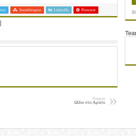
tter
Stumbleupon
LinkedIn
Pinterest
Ξέ
Te
Επόμενο
Ωίδιο στο Αμπέλι