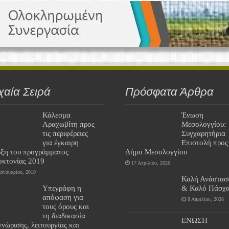
χαία Σειρά
Πρόσφατα Άρθρα
Κάλεσμα
Ένωση
Αραχωβίτη προς
Μεσολογγίου:
τις περιφέρειες
Συγχαρητήρια
για έγκαιρη
Επιστολή προς
ρξη του προγράμματος
Δήμο Μεσολογγίου
οκτονίας 2019
17 Απριλίου, 2026
Ιανουαρίου, 2019
Καλή Ανάστασ
Υπεγράφη η
& Καλό Πάσχα
απόφαση για
8 Απριλίου, 2026
τους όρους και
τη διαδικασία
ΕΝΩΣΗ
νώρισης, λειτουργίας και