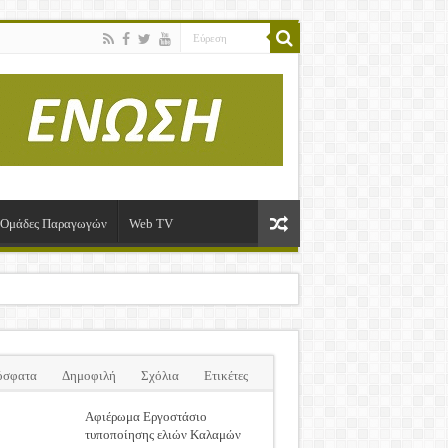
ί-Ομάδες Παραγωγών
Web TV
όσφατα
Δημοφιλή
Σχόλια
Ετικέτες
Αφιέρωμα Εργοστάσιο
τυποποίησης ελιών Καλαμών