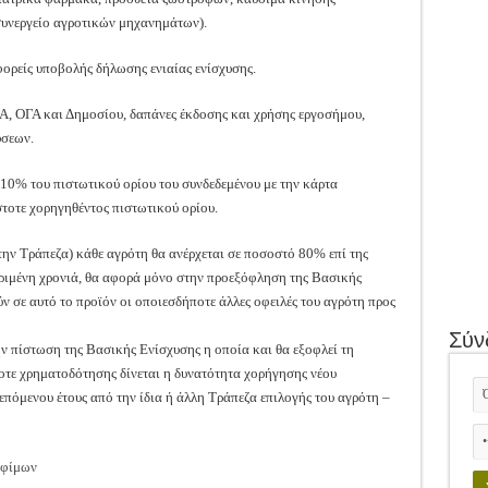
συνεργείο αγροτικών μηχανημάτων).
φορείς υποβολής δήλωσης ενιαίας ενίσχυσης.
ΛΓΑ, ΟΓΑ και Δημοσίου, δαπάνες έκδοσης και χρήσης εργοσήμου,
ύσεων.
10% του πιστωτικού ορίου του συνδεδεμένου με την κάρτα
στοτε χορηγηθέντος πιστωτικού ορίου.
ην Τράπεζα) κάθε αγρότη θα ανέρχεται σε ποσοστό 80% επί της
ριμένη χρονιά, θα αφορά μόνο στην προεξόφληση της Βασικής
 σε αυτό το προϊόν οι οποιεσδήποτε άλλες οφειλές του αγρότη προς
Σύν
ην πίστωση της Βασικής Ενίσχυσης η οποία και θα εξοφλεί τη
τε χρηματοδότησης δίνεται η δυνατότητα χορήγησης νέου
επόμενου έτους από την ίδια ή άλλη Τράπεζα επιλογής του αγρότη –
οφίμων