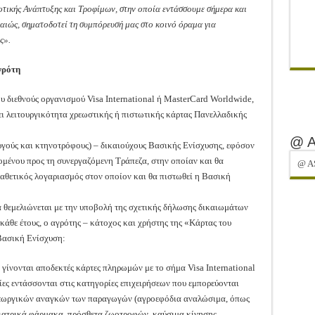
οτικής Ανάπτυξης και Τροφίμων, στην οποία εντάσσουμε σήμερα και
αιώς, σηματοδοτεί τη συμπόρευσή μας στο κοινό όραμα για
ς».
γρότη
υ διεθνούς οργανισμού Visa International ή MasterCard Worldwide,
χει λειτουργικότητα χρεωστικής ή πιστωτικής κάρτας Πανελλαδικής
@ 
ωργούς και κτηνοτρόφους) – δικαιούχους Βασικής Ενίσχυσης, εφόσον
ρομένου προς τη συνεργαζόμενη Τράπεζα, στην οποίαν και θα
@ A
ταθετικός λογαριασμός στον οποίον και θα πιστωθεί η Βασική
 θεμελιώνεται με την υποβολή της σχετικής δήλωσης δικαιωμάτων
 κάθε έτους, ο αγρότης – κάτοχος και χρήστης της «Κάρτας του
 Βασική Ενίσχυση:
ες γίνονται αποδεκτές κάρτες πληρωμών με το σήμα Visa International
ες εντάσσονται στις κατηγορίες επιχειρήσεων που εμπορεύονται
 γεωργικών αναγκών των παραγωγών (αγροεφόδια αναλώσιμα, όπως
νιατρικά φάρμακα, πρόσθετα ζωοτροφών, καύσιμα κίνησης