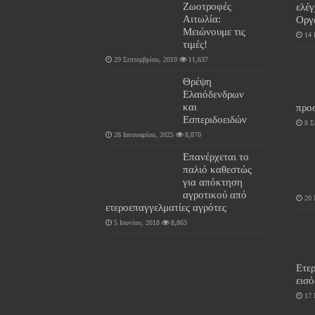
Ζωοτροφές
ελέ
Αιτωλία:
Οργ
Μειώνουμε τις
14 
τιμές!
29 Σεπτεμβρίου, 2019
11,637
Θρέψη
Ελαιόδενδρων
και
προ
Εσπεριδοειδών
8 Σ
28 Ιανουαρίου, 2025
8,870
Επανέρχεται το
παλιό καθεστώς
για απόκτηση
αγροτικού από
20 
ετεροεπαγγελματίες αγρότες
5 Ιουνίου, 2018
8,863
Ετερ
εισ
17 