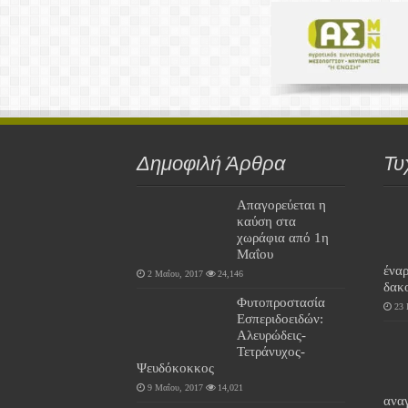
Δημοφιλή Άρθρα
Τυ
Απαγορεύεται η
καύση στα
χωράφια από 1η
Μαΐου
ένα
2 Μαΐου, 2017
24,146
δακ
Φυτοπροστασία
23 
Εσπεριδοειδών:
Αλευρώδεις-
Τετράνυχος-
Ψευδόκοκκος
9 Μαΐου, 2017
14,021
αναγ