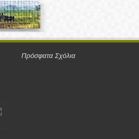
Πρόσφατα Σχόλια
η
!