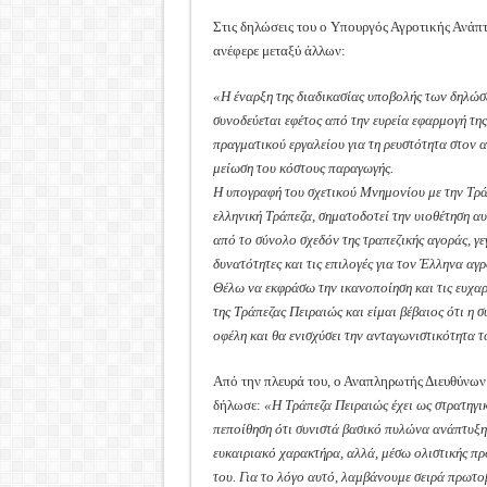
Στις δηλώσεις του ο Υπουργός Αγροτικής Ανάπ
ανέφερε μεταξύ άλλων:
«Η έναρξη της διαδικασίας υποβολής των δηλώ
συνοδεύεται εφέτος από την ευρεία εφαρμογή τη
πραγματικού εργαλείου για τη ρευστότητα στον α
μείωση του κόστους παραγωγής.
Η υπογραφή του σχετικού Μνημονίου με την Τρά
ελληνική Τράπεζα, σηματοδοτεί την υιοθέτηση α
από το σύνολο σχεδόν της τραπεζικής αγοράς, γε
δυνατότητες και τις επιλογές για τον Έλληνα αγρ
Θέλω να εκφράσω την ικανοποίηση και τις ευχαρ
της Τράπεζας Πειραιώς και είμαι βέβαιος ότι η 
οφέλη και θα ενισχύσει την ανταγωνιστικότητα 
Από την πλευρά του, ο Αναπληρωτής Διευθύνων
δήλωσε:
«H Τράπεζα Πειραιώς έχει ως στρατηγικ
πεποίθηση ότι συνιστά βασικό πυλώνα ανάπτυξης
ευκαιριακό χαρακτήρα, αλλά, μέσω ολιστικής πρ
του. Για το λόγο αυτό, λαμβάνουμε σειρά πρωτο