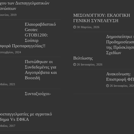
γχου των Διεπαγγελματικών
ανώσεων
ΜΕΣΟΛΟΓΓΙΟΥ: ΕΚΛΟΓΙΚΗ
Ιουνίου, 2019
ΓΕΝΙΚΗ ΣΥΝΕΛΕΥΣΗ
Ελαιοραβδιστικό
30 Μαρτίου, 2026
Geotec
GTOB1200:
Δημοσιεύτηκε 
Σούπερ
Προδημοσίευσ
σφορά Προπαραγγελίας!!
της Πρόσκλησ
Σχεδίων
επτεμβρίου, 2024
Βελτίωσης
Πιστώθηκαν οι
26 Ιανουαρίου, 2026
Συνδεδεμένες για
Αιγοπρόβατα και
Ανακοίνωση:
Βοοειδή
Επιστροφή Φ
Μαΐου, 2021
26 Ιανουαρίου, 202
Συνταξιούχοι-
οεπαγγελματίες με αγροτικό
όδημα Vs ΕΦΚΑ
Μαΐου, 2017