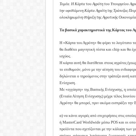
Τομέα. Η Κάρτα του Αγρότη του Υπουργείου Αγρ
την υφιστάμενη Κάρτα Αγρότη της Τράπεζας Πειρ
ολοκληρωμένη στήριξη της Αγροτικής Οικονομία
Τα βασικά χαρακτηριστικά της Κάρτας του Α
Η «Κάρτα του Αγρότη» θα φέρει το λογότυπο το
θα διαθέτει μαγνητική πίστα και chip και θα έ
ισχύος.
Η κάρτα αυτή θα διατίθεται στους αγρότες (γε
το επιθυμούν, μόνο με την αίτηση του ενδιαφε
δηλώνεται ο τηρούμενος στην τράπεζα αυτή κα
Ενίσχυση.
Με «εγγύηση» της Βασικής Ενίσχυσης, η οποία
(Ενιαία Αίτηση Ενίσχυσης) μέχρι τέλος Ιουνίου
Αγρότη» θα μπορεί, πριν ακόμα εισπράξει την
α) να κάνει αγορές από επιχειρήσεις στις οποί
ή MasterCard Worldwide μέσω POS και οι οποί
προϊόντα που σχετίζονται με την κάλυψη των
σπόροι, φάρμακα, λιπάσματα, ζωοτροφές, κτη