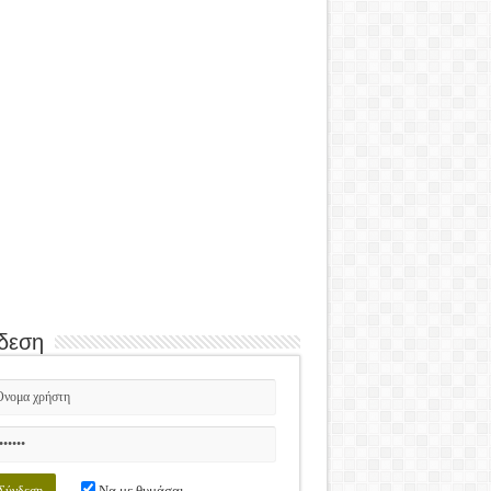
δεση
Να με θυμάσαι