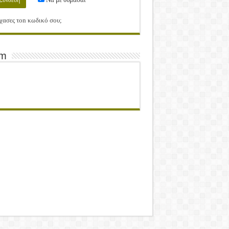
χασες τοn κωδικό σου;
am