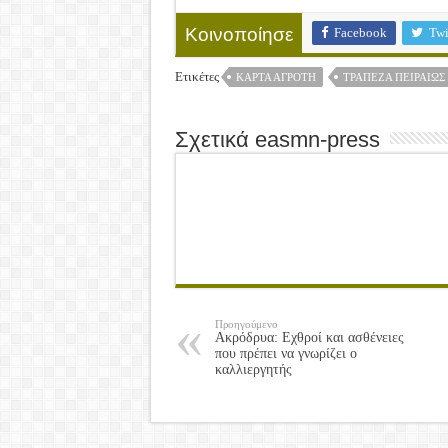
Facebook
Twi
Κοινοποίησε
Ετικέτες
ΚΆΡΤΑ ΑΓΡΌΤΗ
ΤΡΆΠΕΖΑ ΠΕΙΡΑΙΩΣ
Σχετικά easmn-press
Προηγούμενο
Ακρόδρυα: Eχθροί και ασθένειες
που πρέπει να γνωρίζει ο
καλλιεργητής