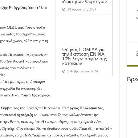
ιδιόκτητων Φορτηγών
τυξης
Ευάγγελος Αποστόλου
29 Αυγούστου, 2024
σεων ΟΣΔΕ από τους αγρότες
ς «Κάρτας του Αγρότη», ενός
γροτικό χώρο, αλλά και για τη
Οδηγός ΠΟΜΙΔΑ για
την έκπτωση ΕΝΦΙΑ
πεζα Πειραιώς, τη μεγαλύτερη
10% λόγω ασφάλισης
υτού του σημαντικού εργαλείου
κατοικιών
γονός που αυξάνει τις
9 Φεβρουαρίου, 2024
ότη.
Βρε
ιστίες μου προς τη Διοίκηση
συνεργασία θα δημιουργήσει
του αγροτικού τομέα της χώρας»
.
 Σύμβουλος της Τράπεζας Πειραιώς κ.
Γεώργιος Πουλόπουλος
,
ή επιλογή τη στήριξη του Αγροτικού Τομέα, καθώς έχουμε την
 της εθνικής οικονομίας. Η ενεργοποίησή μας στο χώρο δεν έχει
οσέγγισης, στοχεύουμε στο να συμβάλλουμε ουσιαστικά στην ανάπτυξή
βουλιών, χρηματοδοτικής και όχι μόνο, ενίσχυσης του Πρωτογενούς