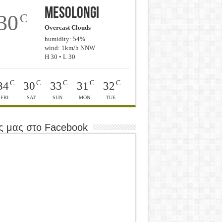
Mesolongi
30
C
Overcast Clouds
humidity: 54%
wind: 1km/h NNW
H 30 • L 30
C
C
C
C
C
34
30
33
31
32
FRI
SAT
SUN
MON
TUE
ς μας στο Facebook